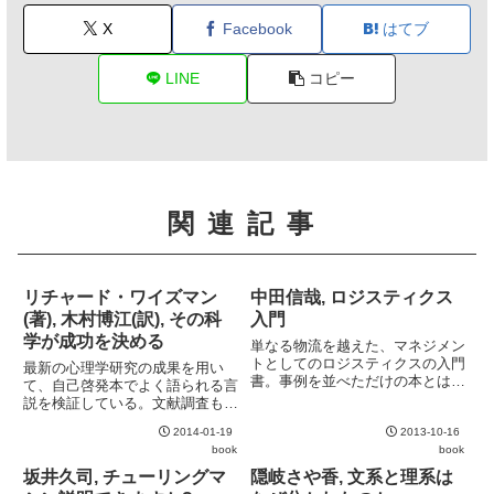
X
Facebook
はてブ
LINE
コピー
関連記事
リチャード・ワイズマン
中田信哉, ロジスティクス
(著), 木村博江(訳), その科
入門
学が成功を決める
単なる物流を越えた、マネジメン
トとしてのロジスティクスの入門
最新の心理学研究の成果を用い
書。事例を並べただけの本とは異
て、自己啓発本でよく語られる言
なり、理論的な背景もしっかりと
説を検証している。文献調査もき
説明されているのが好印象。米国
ちんとしており、主観的な記述ば
で "ロジスティクス" という言葉
2014-01-19
2013-10-16
かりの自己啓発本よりははるかに
が生まれるまでの歴史や、物流管
book
book
納得感がある。おすすめ。
理とロジスティクスの違いな...
坂井久司, チューリングマ
隠岐さや香, 文系と理系は