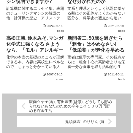
シン説明できますか?
なぜ分かれたのか
計算機に関するエッセイ集。表題
文系と理系というよく話題に挙が
のチューリングマシンの解説の
る割にその正体がよくわからない
他、計算機の歴史、アリストテレ
区分を、科学史の観点から追いか
スの論理学と論理機械など情報科
けた良書。文系と理系という分け
2024-05-18
2021-05-19
学に関する様々なトピックが並
方は自明なものではなく、中世に
book
book
ぶ。教養課程の情報の副読本にも
大学が生まれた時点の上級 (専門)
良いかもしれない。後半はWebと
学部は神学、医学、法学のみで、
高松正勝, 鈴木みそ, マンガ
新開省二, 50歳を過ぎたら
情報社会の話題に飛び、焦点がぼ
いわゆる理系分野は下級 ...
化学式に強くなる さよう
「粗食」はやめなさい!
や...
なら、「モル」アレルギー
「低栄養」が老化を早める
化学の本当の基礎のところが理解
著者は疫学の専門家。その観点か
できる本。内容は高校生レベルな
らは、粗食中心の高齢者よりも栄
ので、ちょっと分かっている人に
養十分な食事を取り活動的な生活
は物足りないかもしれない。マン
をしている高齢者の方がむしろ健
2007-03-15
2011-10-11
ガにあまり鈴木みそらしい毒は感
康長寿を保っている。この結論は
comic
book
じない。少しだけラブコメはある
当たり前と言えば当たり前なのだ
けど。
が、粗食の健康イメージを刷り込
まれているとその当たり前を見
失...
腹肉ツヤ子(著), 有田宏美(監修), どうしても貯め
られないあなたのための今年こそ１００万円貯
める貯金生活
鬼頭莫宏, のりりん (6)