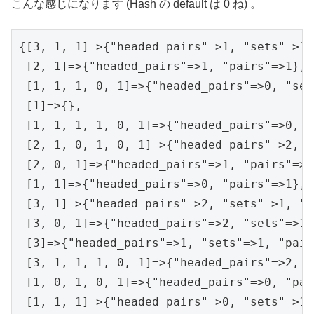
こんな感じになります (Hash の default は 0 ね) 。
{[3, 1, 1]=>{"headed_pairs"=>1, "sets"=>1,
 [2, 1]=>{"headed_pairs"=>1, "pairs"=>1},

 [1, 1, 1, 0, 1]=>{"headed_pairs"=>0, "set
 [1]=>{},

 [1, 1, 1, 1, 0, 1]=>{"headed_pairs"=>0, "
 [2, 1, 0, 1, 0, 1]=>{"headed_pairs"=>2, "
 [2, 0, 1]=>{"headed_pairs"=>1, "pairs"=>1}
 [1, 1]=>{"headed_pairs"=>0, "pairs"=>1},

 [3, 1]=>{"headed_pairs"=>2, "sets"=>1, "p
 [3, 0, 1]=>{"headed_pairs"=>2, "sets"=>1,
 [3]=>{"headed_pairs"=>1, "sets"=>1, "pair
 [3, 1, 1, 1, 0, 1]=>{"headed_pairs"=>2, "
 [1, 0, 1, 0, 1]=>{"headed_pairs"=>0, "pai
 [1, 1, 1]=>{"headed_pairs"=>0, "sets"=>1,