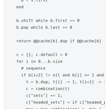
      b = s.first

    end

    b.shift while b.first == 0

    b.pop while b.last == 0

    return @@cache[b].dup if @@cache[b] != 
    c = {}; c.default = 0

    for i in 0...b.size

      # sequence

      if b[i+2] != nil and b[i] >= 1 and b
        t = b.dup; t[i] -= 1; t[i+1] -= 1;
        c = combination(t)

        c["sets"] += 1;

        c["headed_sets"] = if c["headed_pa