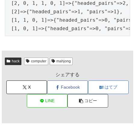
 [2, 0, 1, 1, 0, 1]=>{"headed_pairs"=>2, "
 [2]=>{"headed_pairs"=>1, "pairs"=>1},

 [1, 1, 0, 1]=>{"headed_pairs"=>0, "pairs"
 [1, 0, 1]=>{"headed_pairs"=>0, "pairs"=>1
hack
computer
mahjong
シェアする
X
Facebook
はてブ
LINE
コピー