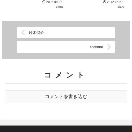
全体的に牌が小さい。特に相手の
2006-09-22
2012-05-27
いて、池袋に出るついでに寄って
河。キャラクタの表情よりも牌に
game
diary
みることにした。場代の安さはさ
スペースを割いて欲しかった...
すがZOOドリンクのバリエーシ
ョンが少ないのは場代...
鈴木健介
antenna
コメント
コメントを書き込む