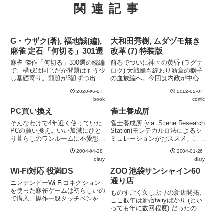
関連記事
G・ウザク(著), 福地誠(編),
大和田秀樹, ムダヅモ無き
麻雀 定石「何切る」301選
改革 (7) 特装版
麻雀 傑作「何切る」300選の続編
前巻でついに神々の黄昏 (ラグナ
で、構成は同じだが問題はもう少
ロク) 大戦編も終わり新章の獅子
し基礎寄り。類題が3題ずつ出題
の血族編へ。今回は内政が中心で
される形式が教科書にうってつけ
民主党ネタも絶好調。なお、特装
2020-06-27
2012-02-07
で、どういった手牌の違いが打牌
版は "第一次ラグナロク大戦報告
book
comic
に影響してくるのかを自然に学べ
書" の小冊子とポストカード、シ
る。合間に挿入されるコラム "ア
ールが付属する。
PC買い換え
雀士養成所
バウト何切る理論" も実...
そんなわけで4年近く使っていた
雀士養成所 (via: Scene Research
PCの買い換え。いい加減にひと
Station)モンテカルロ法によるシ
り暮らしのワンルームに不愛想な
ミュレーションがおススメ。この
ミドルタワーもなんだかなという
辺の方向性はcomjong.comに近い
2004-04-28
2004-01-26
気もしていたので、流行の小型ベ
と思う。
diary
diary
アボーンの方向で。ヤングだし。
前に調べたときはPundit-Rがよさ
Wi-Fi対応 役満DS
ZOO 池袋サンシャイン60
げな気がしていたが、良...
通り店
ニンテンドーWi-Fiコネクション
を使った麻雀ゲームは初らしいの
ものすごく久しぶりの新店開拓。
で購入。操作一般タッチペンを使
ここ数年は新宿fairyばかり (とい
った操作は牌を切るのにダブルタ
っても年に数回程度) だったのだ
ップが必要で、どうも使いにくい
が、池袋にも禁煙店ができたと聞