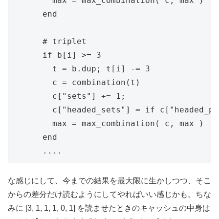
        max = max_combination( c, max )

      end

      # triplet

      if b[i] >= 3

        t = b.dup; t[i] -= 3

        c = combination(t)

        c["sets"] += 1;

        c["headed_sets"] = if c["headed_pa
        max = max_combination( c, max )

      end

      ....
な感じにして、今までの結果を最大限に生かしつつ、そこ
からの差分だけ読むようにしてやればいい感じかも。ちな
みに [3, 1, 1, 1, 0, 1] を読ませたときのキャッシュの中身は