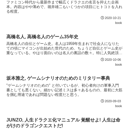
ファミコン時代から最新作まで幅広くドラクエの名言を抑えた企画
本。内容はやや薄めで、堀井雄二もいくつかの項目にヒトコトを入れ
る程度。
2020-10-21
book
高橋名人, 高橋名人のゲーム35年史
高橋名人の自伝とゲーム史。名人は1959年生まれで社会人になりた
ての頃にマイコンが出始めた世代のため、ちょうど自伝とゲーム史が
重なっている。やはり面白いのは名人の裏話の数々。特に人気絶頂期
のキャラバンはかなりギリギリの中で実現していたことがよく分か
2020-10-06
る。また、PCエンジンの誕生とともに「ファミコンの高橋名人」が
book
一旦姿を消し、「ハドソンの高橋名人」としての活動が増えていく様
子も、高橋名人のビジネスマン姿が垣間見えて興味深い。
坂本雅之, ゲームシナリオのためのミリタリー事典
"ゲームシナリオのための" と付いているが、初心者向けの軍事入門
書としても悪くない。細かい記述ミスは多々あるものの、最初に大筋
を掴む用途であれば問題ない程度だと思う。
2020-09-03
book
JUNZO, 人生ドラクエ化マニュアル 覚醒せよ! 人生は命
がけのドラゴンクエストだ!