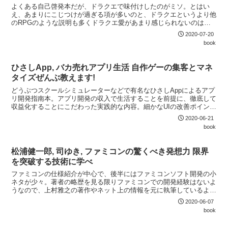
よくある自己啓発本だが、ドラクエで味付けしたのがミソ。とはい
え、あまりにこじつけが過ぎる項が多いのと、ドラクエというより他
のRPGのような説明も多くドラクエ愛があまり感じられないのはい
ただけない。
2020-07-20
book
ひさしApp, バカ売れアプリ生活 自作ゲーの集客とマネ
タイズぜんぶ教えます!
どうぶつスクールシミュレーターなどで有名なひさしAppによるアプ
リ開発指南本。アプリ開発の収入で生活することを前提に、徹底して
収益化することにこだわった実践的な内容。細かなUIの改善ポイント
からマネタイズの方法まで、包み隠さずに公開してくれているのは好
2020-06-21
感が持てる。また、アプリ開発につきものの爆死への対応方法 (爆死
book
自体はまったく問題ない!) も参考になる。
松浦健一郎, 司ゆき, ファミコンの驚くべき発想力 限界
を突破する技術に学べ
ファミコンの仕様紹介が中心で、後半にはファミコンソフト開発の小
ネタが少々。著者の略歴を見る限りファミコンでの開発経験はないよ
うなので、上村雅之の著作やネット上の情報を元に執筆しているよう
に見える。
2020-06-07
book