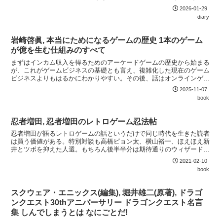
大量の原画、企画に興味のある向きには生の企画書と、ゲームのどの
2026-01-29
分野の人にも楽しめる。体験系の展示も多いので、ライトユーザにも
diary
おすすめできる。
岩崎啓眞, 本当にためになるゲームの歴史 1本のゲーム
が億を生む仕組みのすべて
まずはインカム収入を得るためのアーケードゲームの歴史から始まる
が、これがゲームビジネスの基礎とも言え、複雑化した現在のゲーム
ビジネスよりもはるかにわかりやすい。その後、話はオンラインゲー
ムや現代風のF2Pゲームへと広がるが、これらも一貫してビジネスと
2025-11-07
しての収益構造の視点から解説されている。その時代のゲームがそれ
book
らの形に落ち着いたのは、社会背景やネットワークの性能、決済手段
といった様々な要因からの必然であったことがよく分かる。
忍者増田, 忍者増田のレトロゲーム忍法帖
忍者増田が語るレトロゲームの話というだけで同じ時代を生きた読者
は買う価値がある。特別対談も高橋ピョン太、横山裕一、ほえほえ新
井とツボを抑えた人選。もちろん後半半分は期待通りのウィザードリ
ィの話。ファミコン版だけではなく外伝も押さえているなど抜かりな
2021-02-10
い。
book
スクウェア・エニックス(編集), 堀井雄二(原著), ドラゴ
ンクエスト30thアニバーサリー ドラゴンクエスト名言
集 しんでしまうとは なにごとだ!