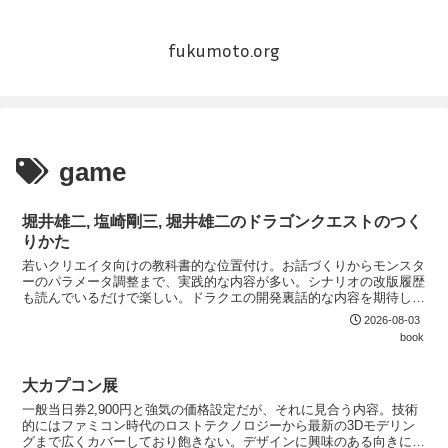
fukumoto.org
game
堀井雄二, 塩崎剛三, 堀井雄二のドラゴンクエストのつく
りかた
若いクリエイタ向けの教科書的な位置付け。お話づくりからモンスタ
ーのパラメータ調整まで、実践的な内容が多い。シナリオの改版履歴
も読んでいるだけで楽しい。ドラクエの開発裏話的な内容を期待して
読むと裏切られるかもしれないが、ゲームづくり、特にJRPG開発に
2026-08-03
興味がある人は必ず読むべき本。
book
大カプコン展
一般当日券2,900円と強気の価格設定だが、それに見合う内容。技術
的にはファミコン時代のロストテクノロジーから最新の3Dモデリン
グまで広くカバーしており飽きない。デザインに興味のある向きには