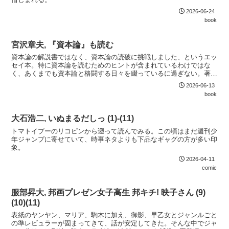
2026-06-24
book
宮沢章夫, 『資本論』も読む
資本論の解説書ではなく、資本論の読破に挑戦しました、というエッ
セイ本。特に資本論を読むためのヒントが含まれているわけではな
く、あくまでも資本論と格闘する日々を綴っているに過ぎない。著者
のファンなら楽しめると思う。しりあがり寿の挿絵にも注目。
2026-06-13
book
大石浩二, いぬまるだしっ (1)-(11)
トマトイプーのリコピンから遡って読んでみる。この頃はまだ週刊少
年ジャンプに寄せていて、時事ネタよりも下品なギャグの方が多い印
象。
2026-04-11
comic
服部昇大, 邦画プレゼン女子高生 邦キチ! 映子さん (9)
(10)(11)
表紙のヤンヤン、マリア、駒木に加え、御影、早乙女とジャンルごと
の準レビュラーが固まってきて、話が安定してきた。そんな中でジャ