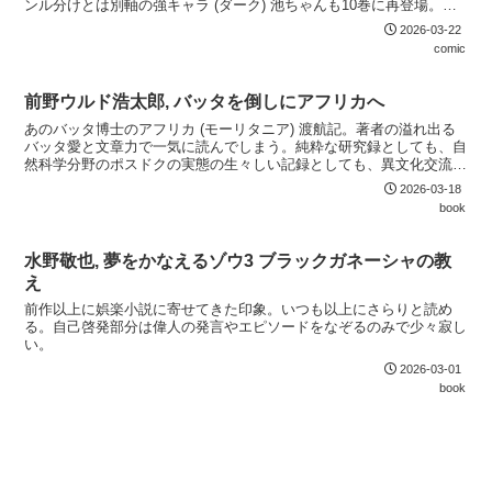
ンル分けとは別軸の強キャラ (ダーク) 池ちゃんも10巻に再登場。部
長と邦キチのラブコメも進んでいるような進んでいないような。
2026-03-22
comic
前野ウルド浩太郎, バッタを倒しにアフリカへ
あのバッタ博士のアフリカ (モーリタニア) 渡航記。著者の溢れ出る
バッタ愛と文章力で一気に読んでしまう。純粋な研究録としても、自
然科学分野のポスドクの実態の生々しい記録としても、異文化交流記
としても、単純な読み物としても、非常に面白い。
2026-03-18
book
水野敬也, 夢をかなえるゾウ3 ブラックガネーシャの教
え
前作以上に娯楽小説に寄せてきた印象。いつも以上にさらりと読め
る。自己啓発部分は偉人の発言やエピソードをなぞるのみで少々寂し
い。
2026-03-01
book