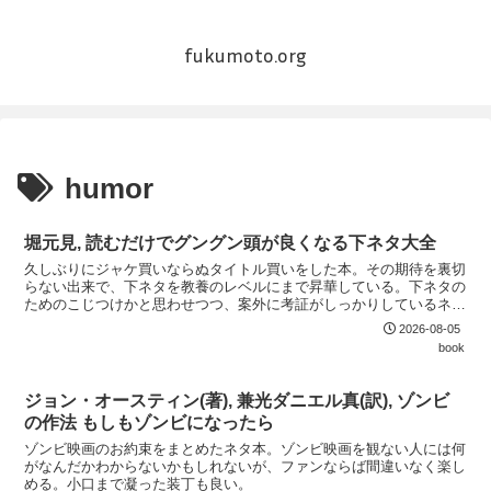
fukumoto.org
humor
堀元見, 読むだけでグングン頭が良くなる下ネタ大全
久しぶりにジャケ買いならぬタイトル買いをした本。その期待を裏切
らない出来で、下ネタを教養のレベルにまで昇華している。下ネタの
ためのこじつけかと思わせつつ、案外に考証がしっかりしているネタ
も多い。
2026-08-05
book
ジョン・オースティン(著), 兼光ダニエル真(訳), ゾンビ
の作法 もしもゾンビになったら
ゾンビ映画のお約束をまとめたネタ本。ゾンビ映画を観ない人には何
がなんだかわからないかもしれないが、ファンならば間違いなく楽し
める。小口まで凝った装丁も良い。