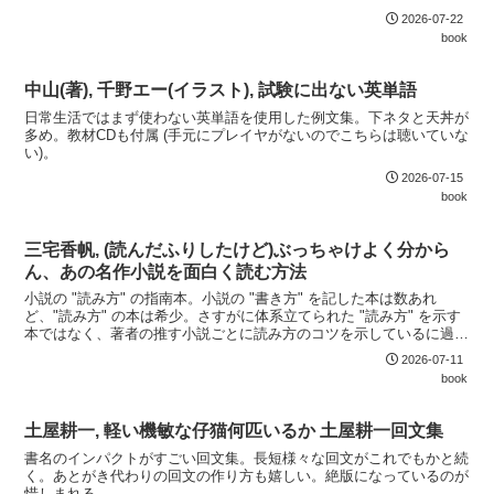
2026-07-22
book
中山(著), 千野エー(イラスト), 試験に出ない英単語
日常生活ではまず使わない英単語を使用した例文集。下ネタと天丼が
多め。教材CDも付属 (手元にプレイヤがないのでこちらは聴いていな
い)。
2026-07-15
book
三宅香帆, (読んだふりしたけど)ぶっちゃけよく分から
ん、あの名作小説を面白く読む方法
小説の "読み方" の指南本。小説の "書き方" を記した本は数あれ
ど、"読み方" の本は希少。さすがに体系立てられた "読み方" を示す
本ではなく、著者の推す小説ごとに読み方のコツを示しているに過ぎ
ないが、読書の引き出しを増やすには良い本。
2026-07-11
book
土屋耕一, 軽い機敏な仔猫何匹いるか 土屋耕一回文集
書名のインパクトがすごい回文集。長短様々な回文がこれでもかと続
く。あとがき代わりの回文の作り方も嬉しい。絶版になっているのが
惜しまれる。