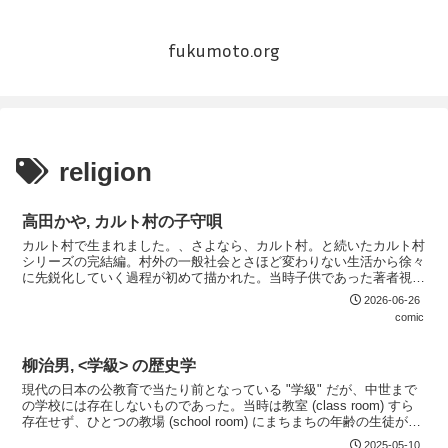
fukumoto.org
religion
高田かや, カルト村の子守唄
カルト村で生まれました。、さよなら、カルト村。と続いたカルト村
シリーズの完結編。村外の一般社会とさほど変わりない生活から徐々
に先鋭化していく過程が初めて描かれた。当時子供であった著者視点
なので、その背景などは触れられないが貴重な史料。もうひとつ新た
2026-06-26
な情報として、両親が入村する過程が加えられている。本書の執筆に
comic
あたり本人に聞き取りをし、学生運動後の空気の中で共同体運動に傾
倒していく様子を描いている。村を出る時の話にもう少し踏み込んで
ほしいところだったが、なかなか難しいのだろう。
柳治男, <学級> の歴史学
現代の日本の公教育で当たり前となっている "学級" だが、中世まで
の学校には存在しないものであった。当時は教室 (class room) すら
存在せず、ひとつの教場 (school room) にまちまちの年齢の生徒が集
まって教育を受けるのが一般的であった。本書は学級制に基づく学
2025-05-10