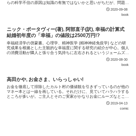
らの科学不信の原因は知識の有無ではないかと思いがちだが、問題は
そう単純ではない。そもそも人が知識に基づいて理性的に行動する存
2020-09-08
在というのが思い込みで、何かを決めるときに理性に頼る啓蒙主義も
book
18世紀から広がった最近の流行に過ぎない。学校の先生から教えら
れた直感と反する進化論よりも、最も身近で信頼できる親から教えら
れ直感にも合う創造論を信じてしまう子供がいるの...
ニック・ポータヴィー(著), 阿部直子(訳), 幸福の計算式
結婚初年度の「幸福」の値段は2500万円!?
幸福経済学の啓蒙書。心理学、精神医学 (精神神経免疫学) などの研
究成果を根拠とした主観的な幸福度に関する研究の紹介が中心。個人
の消費活動が隣人と張り合う気持ちに左右されるというジェームズ・
デューゼンベリーの相対所得仮説は、ミルトン・フリードマンの恒常
2020-08-30
所得仮説と相容れないこともあり、主流派経済学からは軽視されてい
book
た。しかしながら、金持ちはたいてい貧乏人よりも貯蓄率が高いのに
すべての国民が豊かになっても平均貯蓄率が上がらないという現象を
うまく説明できるのは相対所得仮説の方だ。ま...
高田かや, お金さま、いらっしゃい!
お金を徹底して排除したカルト村の価値観を引きずっているのが他の
マネー本とは一線を画している。それだけに、見ていてハラハラする
ところが多いが。ご主人とそのご実家がかなりお金にルーズなところ
も将来が心配になってしまう。
2019-04-13
comic