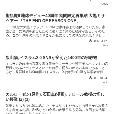
校、すなわち義務教育制度が成立する過程を丁寧になぞり、その上で
book
現代日本の学校がはらんでいる問題を明らかにするものである。学級
が存在するにはその前提として学習内容を時間割として定めておく必
要がある。これ...
聖飢魔II 地球デビュー40周年 期間限定再集結 大黒ミサ
ツアー 「THE END OF SEASON ONE」
35++執念の大黒ミサツアーFINALは参拝券まで確保していたが、家
族が当日に体調を崩したために泣く泣く諦めた経緯がある。そのた
め、この40周年の大黒ミサこそが私にとっての執念の大黒ミサとな
る。参拝したのは初日の東京ガーデンシアター。聖飢魔IIの信者はセ
2025-04-12
ットリストの公開禁止を厳格に守るのでネタバレの心配はないのだ
diary
が、それを抜きにしてもやはり初日は格別。東京ガーデンシアターは
アクセスは今ひとつだが、立体感のある座席構成で見やすいのがあり
がたい。ショッピングモール隣接で飲食に困ら...
飯山陽, イスラム2.0 SNSが変えた1400年の宗教観
イスラム教は神の言葉を書き留めたコーランや預言者ムハマンドの言
行録であるハディースといった啓示に従うのがその本義である。とこ
ろが、発祥以来1400年間のイスラム1.0は啓示の知識を法学者が独占
することで、イスラム法と啓示の乖離を許容しながらも現実と折り合
2021-10-23
いをつけ、社会の安定に努めてきた。しかしながら、インターネット
book
を通じて啓示テキストに簡単にアクセスできるようになると、原理主
義的なイスラム2.0が台頭してくるようになった。このイスラム2.0の
最も先鋭的な姿がジハード主義者であ...
カルロ・ゼン(原作), 石田点(漫画), テロール教授の怪し
い授業 (2) (3)
前巻よりもう少し踏み込んで、テロリストやカルトの視点から攻撃方
法を考えるお話。SNSなどの今風の攻撃手法も完備。今回は大活躍
の白川君がいい味を出している。