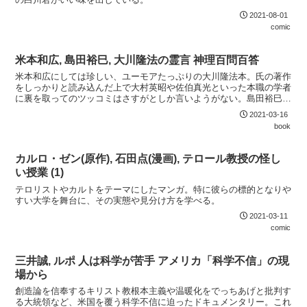
2021-08-01
comic
米本和広, 島田裕巳, 大川隆法の霊言 神理百問百答
米本和広にしては珍しい、ユーモアたっぷりの大川隆法本。氏の著作
をしっかりと読み込んだ上で大村英昭や佐伯真光といった本職の学者
に裏を取ってのツッコミはさすがとしか言いようがない。島田裕巳に
よる大川隆法の出自からの心理分析は少々邪推が過ぎるとは思うが、
2021-03-16
さもありなんと思わせる部分がある。
book
カルロ・ゼン(原作), 石田点(漫画), テロール教授の怪し
い授業 (1)
テロリストやカルトをテーマにしたマンガ。特に彼らの標的となりや
すい大学を舞台に、その実態や見分け方を学べる。
2021-03-11
comic
三井誠, ルポ 人は科学が苦手 アメリカ「科学不信」の現
場から
創造論を信奉するキリスト教根本主義や温暖化をでっちあげと批判す
る大統領など、米国を覆う科学不信に迫ったドキュメンタリー。これ