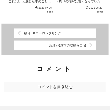
「これは!」と感じた本のこと。
ト周りの描写は古くなっていたり
著者は社会評論社勤務ということ
ヲタクの行動力が過大に描かれて
2020-07-06
2021-06-20
もあり、視点はどうしても出版人
いたりとアラはあるものの、それ
book
comic
寄り。写真集から語学書、医学書
を吹き飛ばすだけの勢いがある。
までずらりと100冊が並んでお
4巻できれいにまとまったもの
り、きっと一冊くらいは気にな
の、主人公・溝田の過去が謎の
る...
ま...
橘玲, マネーロンダリング
角形2号封筒の収納@自宅
コメント
コメントを書き込む