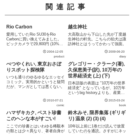
関連記事
Rio Carbon
越生神社
愛用していたRio SU30をRio
大高取山から下山した先が丁度越
Carbonに買い換えてみました。
生神社の軒先。こちらの狛犬は諏
ビックカメラで29,800円 (10%ポ
訪神社とはうってかわって強面。
イント還元) でした。ネット上で
2004-12-05
2009-06-20
の評判をみるとイヤホンの出来が
product
diary
あまり芳しくないようで、また
Rio Carbonと同時に購入すると...
べつやくれい, 東京おさぼ
グレゴリー・クラーク(著),
りスポット探検隊
久保恵美子(訳), 10万年の
世界経済史 (上) (下)
いつも通りのゆるゆるなエッセイ
コミック。実用的かというと疑問
日本語版の表題は "10万年の世界
だが、マンガとしては悪くない。
経済史" となっているが、10万年
というbig historyよりも、産業革
命の背景やその影響が主題。原著
2010-07-21
2015-03-24
の表題の "A Farewell to Alms" の
comic
book
方が著者のメッセージを正しく伝
えているように感...
ハマザキカク, ベスト珍書
鈴木みそ, 限界集落 (ギリギ
このヘンな本がすごい!
リ) 温泉 (2) (3) (4)
ここでの珍書とはいわゆる稀覯本
10年以上前に1巻だけ読んで放置
の類とは少々異なり、著者自身が
していたのを通読。さすがにネッ