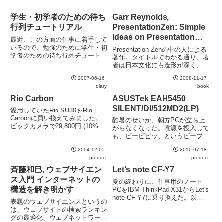
学生・初学者のための待ち
Garr Reynolds,
行列チュートリアル
PresentationZen: Simple
Ideas on Presentation
最近、この方面の仕事に着手して
Design and Delivery
いるので、勉強のために学生・初
Presentation Zenの中の人による
学者のための待ち行列チュートリ
著作。タイトルでわかる通り、著
アルに参加する。豊泉先生の
者は日本文化にも造形が深く、
「Littleの公式で読み解く生物学
所々に日本の心が取り上げられて
的待ち行列」は、そんな勉強を抜
2007-06-16
2008-11-17
いて少し嬉しくなる。プレゼン資
きにして面白い。近々、資料がア
diary
book
料の作り方を手取り足取りという
ップロードされるということな...
タイプの本ではなく、もう少しメ
Rio Carbon
ASUSTek EAH5450
タな話。かといっ...
SILENT/DI/512MD2(LP)
愛用していたRio SU30をRio
Carbonに買い換えてみました。
酷暑のせいか、朝方PCが立ち上
ビックカメラで29,800円 (10%ポ
がらなくなった。電源を投入して
イント還元) でした。ネット上で
も、ピーピピッ、というビープ音
の評判をみるとイヤホンの出来が
がするだけで、画面が全く映らな
あまり芳しくないようで、また
2004-12-05
2010-07-18
い。とはいえ、電源ファンや
Rio Carbonと同時に購入すると...
product
product
HDDは回っている様だし、DVD
ドライブはきちんとイジェクトで
斉藤和巳, ウェブサイエン
Let’s note CF-Y7
きるし、ということでビデオカー
ス入門 インターネットの
夏の終わりに、仕事用のノート
ド...
構造を解き明かす
PCをIBM ThinkPad X31からLet's
note CF-Y7に乗り換えた。以
表題のウェブサイエンスというの
下、3ヶ月ほど使っての感想や小
は、ウェブサイトの検索ランキン
技などのメモ。Windows XPのイ
グの最適化、ウェブネットワーク
ンストールCF-Y7はを今普通に買