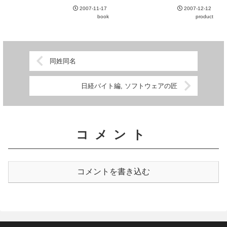
の可視化、ウェブのトピック抽
うとWindows ...
2007-11-17
2007-12-12
出、ウェブの成長モデルの作成な
book
product
どの技術の総称。各技術がそれぞ
れ20ページほどにまとめられて
いるので非常に読みやすい。それ
で...
同姓同名
日経バイト編, ソフトウェアの匠
コメント
コメントを書き込む