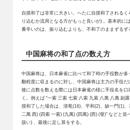
自摸和了は非常に大きい。へたに自摸和了されるくら
り込むか流局となる方がもっと良いが) 。基本的に
番辛いのは、振り込むよりも、不和了のままずるず
中国麻将の和了点の数え方
中国麻将は、日本麻雀に比べて和了時の手役数が多
翻程度に収まるのに対し、中国麻将は主力の手役だけ
後に点数を数える際には日本麻雀の様に手役名を口
く。例えば “一索 三索 七索 八索 九索 八萬 八萬 副露(
摸和了した場合は、清竜(16)、平和(2)、缺一門(1)、喜相
二萬 西) (四索 一索) (九萬) (四萬) (西) (發)
扱い) 、最後に足し算をする。