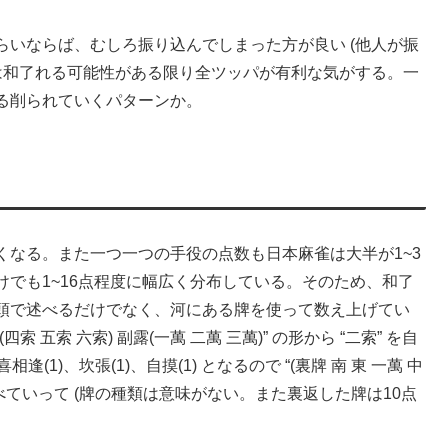
いならば、むしろ振り込んでしまった方が良い (他人が振
は和了れる可能性がある限り全ツッパが有利な気がする。一
る削られていくパターンか。
くなる。また一つ一つの手役の点数も日本麻雀は大半が1~3
でも1~16点程度に幅広く分布している。そのため、和了
頭で述べるだけでなく、河にある牌を使って数え上げてい
四索 五索 六索) 副露(一萬 二萬 三萬)” の形から “二索” を自
逢(1)、坎張(1)、自摸(1) となるので “(裏牌 南 東 一萬 中
” などと並べていって (牌の種類は意味がない。また裏返した牌は10点