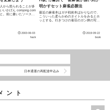
明かすセット麻雀必勝法
人から怒られることが多
かげん comjong.com
最近の麻雀本はガチ戦術本ばかりなので、
と。前に書いたソースを
こういった柔らかめのタイトルをみるとホ
読みルーチンを書いて
ッとする。行きつけの雀荘のガン牌の写真
の遅さに投げ出したとこ
を撮って記憶する、相手の傷キズを記録す
た。なので、高速化する
る、強い人は誘わない、など、セコいと言
えばセコいが実践的なテクニックが盛りだ
2003-06-03
2019-09-22
くさん。
hack
book
日本通運の再配達申込み
メント