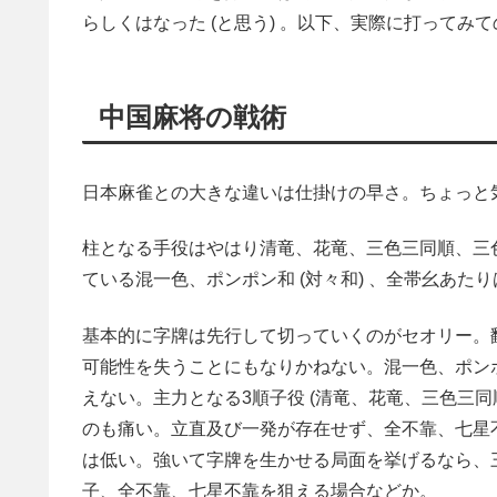
らしくはなった (と思う) 。以下、実際に打ってみ
中国麻将の戦術
日本麻雀との大きな違いは仕掛けの早さ。ちょっと
柱となる手役はやはり清竜、花竜、三色三同順、三
ている混一色、ポンポン和 (対々和) 、全帯幺あ
基本的に字牌は先行して切っていくのがセオリー。
可能性を失うことにもなりかねない。混一色、ポンポ
えない。主力となる3順子役 (清竜、花竜、三色三
のも痛い。立直及び一発が存在せず、全不靠、七星
は低い。強いて字牌を生かせる局面を挙げるなら、
子、全不靠、七星不靠を狙える場合などか。