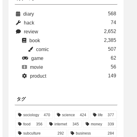
568
diary
74
hack
2,652
review
2,385
book
507
comic
62
game
56
movie
149
product
タグ
sociology
470
science
424
life
377
food
356
internet
345
money
339
subculture
292
business
284