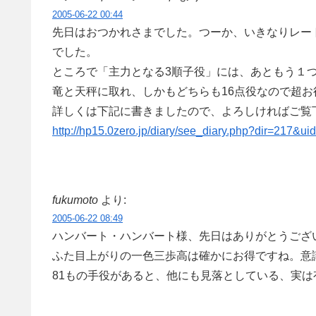
2005-06-22 00:44
先日はおつかれさまでした。つーか、いきなりレー
でした。
ところで「主力となる3順子役」には、あともう１
竜と天秤に取れ、しかもどちらも16点役なので超お
詳しくは下記に書きましたので、よろしければご覧
http://hp15.0zero.jp/diary/see_diary.php?dir=21
fukumoto
より:
2005-06-22 08:49
ハンバート・ハンバート様、先日はありがとうござ
ふた目上がりの一色三歩高は確かにお得ですね。意
81もの手役があると、他にも見落としている、実