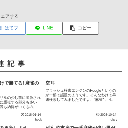
シェアする
はてブ
LINE
コピー
連記事
だけで勝てる! 麻雀の
空耳
フラッシュ検索エンジンのFoogleというの
が一部で話題のようです。そんなわけで早
リルの少し前に出版され
速検索してみましたですよ、"麻雀" 。4件
に重複する部分も多い
ほどヒットしたんですが、気に入ったのが
説も納得がいくもの。麻
これ。こういうの大好き。これを見ていて
として間違いなくおすす
思い出したんですが、DA PUMPの "...
2018-01-14
2003-10-14
book
diary
comを更新しよう
H坂, 竹書房で一番麻雀が強い男が