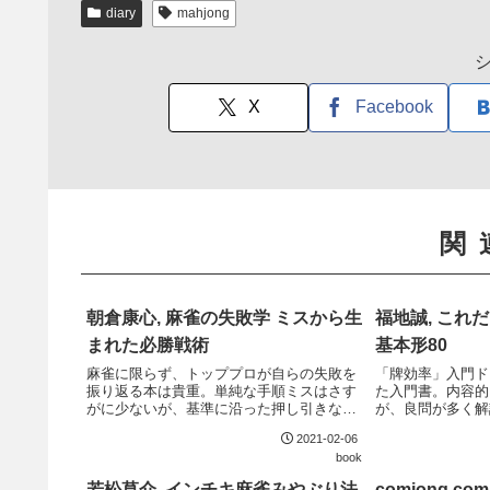
diary
mahjong
X
Facebook
関
朝倉康心, 麻雀の失敗学 ミスから生
福地誠, これ
まれた必勝戦術
基本形80
麻雀に限らず、トッププロが自らの失敗を
「牌効率」入門ド
振り返る本は貴重。単純な手順ミスはさす
た入門書。内容的
がに少ないが、基準に沿った押し引きなど
が、良問が多く解
の人間が不得意な分野はやはりトッププロ
雀初心者の一冊目
2021-02-06
でもミスをするもの。聴牌料の押し引き基
めできる。
book
準など、参考になる資料も多い。
若松草介, インチキ麻雀みやぶり法
comjong.