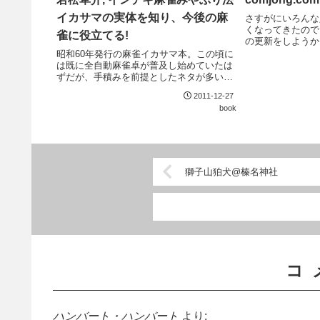
イカサマの実体を知り、今後の麻
さすがにいろんな
くなってきたのでいい
雀に役立てる!
の更新をしようか
見たら、手牌の先
昭和60年発行の麻雀イカサマ本。この頃に
て、あまりの動作
は既に全自動麻雀卓が普及し始めていたは
ろで止まってまし
ずだが、手積みを前提としたネタが多い。
べ...
それなりに当時の麻雀雑誌などを読んでい
2011-12-27
る向きには、あまり新鮮なネタは無いよう
book
に思える。文章はかなりクセがある。昔の
週刊誌的、...
獅子山狛犬@榛名神社
コ
ハンバート・ハンバート
より: