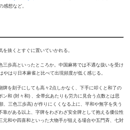
ての感想など。
気を抜くとすぐに置いていかれる。
色三歩高といったところか。中国麻将では不遇な扱いを受け
たりはやはり日本麻雀と比べて出現頻度が低く感じる。
翻牌を刻子にしても高々2点しかなく、下手に叩くと和了の
ン和 (対々和) 、全帯幺あたりも労力に見合う点数とは思
同順、三色三歩高) が作りにくくなる上に、平和や無字を失う
不靠がある以上、字牌をわざわざ安全牌として抱える優位性
三元和や四喜和といった大物手が狙える場合や五門斉、七対