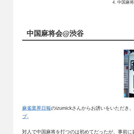
中国麻将に
中国麻将会@渋谷
麻雀業界日報
のizumickさんからお誘いをいただ
プ
。
対人で中国麻将を打つのは初めてだったが、事前に