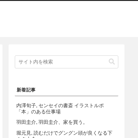
新着記事
内澤旬子, センセイの書斎 イラストルポ
「本」のある仕事場
羽田圭介, 羽田圭介、家を買う。
堀元見, 読むだけでグングン頭が良くなる下