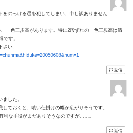
トをのっける愚を犯してしまい、申し訳ありません
つ、一色三歩高があります。特に2段ずれの一色三歩高は清
得です。
下さい。
7&uid=chunma&hiduke=20050608&num=1
返信
いました。
識しておくと、喰い仕掛けの幅が広がりそうです。
は有利な手役がまだありそうなのですが……。
返信