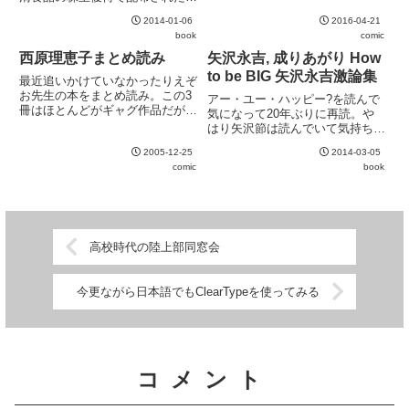
しまうところが印象的。とはい
関係者の編集ということもあり、
え、かなり衝撃的な表現も普通に
2014-01-06
2016-04-21
あまり客観的なドキュメンタリー
出てくるので、耐性のない人は
book
comic
ではなく宣伝色が強いが、その波
注...
瀾万丈な生き方は読み物として十
西原理恵子まとめ読み
矢沢永吉, 成りあがり How
分に面白い。
to be BIG 矢沢永吉激論集
最近追いかけていなかったりえぞ
お先生の本をまとめ読み。この3
アー・ユー・ハッピー?を読んで
冊はほとんどがギャグ作品だが、
気になって20年ぶりに再読。や
一つだけ例外。に収録の "うつく
はり矢沢節は読んでいて気持ちが
しいのはら" に不覚にも涙した。
良い。
ギャグ漫画の合間に、さりげなく
2005-12-25
2014-03-05
この作品を放り込める西原先生は
comic
book
やっぱりタダモノではない。
高校時代の陸上部同窓会
今更ながら日本語でもClearTypeを使ってみる
コメント