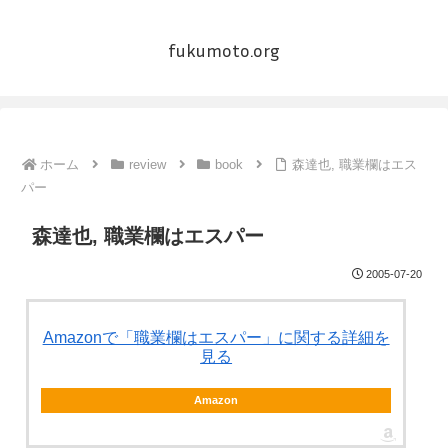
fukumoto.org
ホーム
review
book
森達也, 職業欄はエス
パー
森達也, 職業欄はエスパー
2005-07-20
Amazonで「職業欄はエスパー」に関する詳細を
見る
Amazon