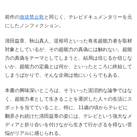
前作の
放送禁止歌
と同じく、テレビドキュメンタリーを元
にしたノンフィクション。
清田益章、秋山真人、堤裕司といった有名超能力者を取材
対象としているが、その超能力の真偽には触れない。超能
力の真偽をテーマとしてしまうと、結局は信じるか信じな
いか、超能力の定義とは何か、といったところに終始して
しまうばかりで、そんな企画は他にいくらでもある。
本書の興味深いところは、そういった泥沼的な論争ではな
く、超能力者として生きることを選択した人々の生活にス
ポットを当てていること。特に、11歳の頃からテレビに
翻弄され続けた清田益章の姿には、テレビという強大なメ
ディアと折り合いを付けながら生きて行かざるを得ない苦
悩がリアルに感じられる。