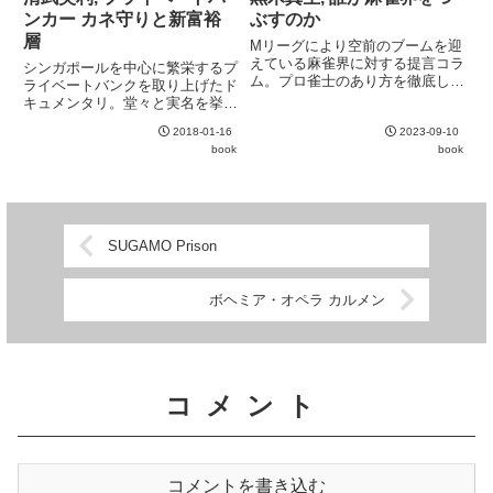
家を凌ぐ絶対計算が可能であ...
のページがまだまだ素朴だが...
ンカー カネ守りと新富裕
ぶすのか
層
Mリーグにより空前のブームを迎
えている麻雀界に対する提言コラ
シンガポールを中心に繁栄するプ
ム。プロ雀士のあり方を徹底して
ライベートバンクを取り上げたド
エンタメの視点から論じているの
キュメンタリ。堂々と実名を挙げ
は新鮮。競技麻雀を始祖とする従
ている点が印象的。プライベート
来型のプロ雀士とは一線を画して
2018-01-16
2023-09-10
バンカー、シンガポールへ移住す
いる。noteの記事を再編集したも
book
book
る富裕層、国税庁の調査官など
のが多いこともあり、ある程...
様々な立場からプライベートバン
クを眺めており、個々のエピソー
ド...
SUGAMO Prison
ボヘミア・オペラ カルメン
コメント
コメントを書き込む