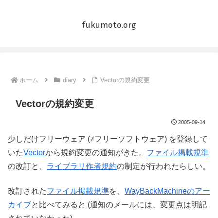
fukumoto.org
ホーム
diary
Vectorの規約変更
Vectorの規約変更
2005-09-14
少しだけフリーウェア (≠フリーソフトウェア) を登録して
いた
Vector
から規約変更の通知がきた。
ファイル掲載規準
の改訂と、
ライブラリ作者規約
の制定が行われたらしい。
改訂された
ファイル掲載規準
を、
WayBackMachineのアー
カイブ
と比べてみると (通知のメールには、変更点は明記