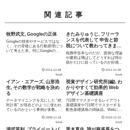
関連記事
牧野武文, Googleの正体
きたみりゅうじ, フリーラ
ンスを代表して 申告と節
Googleの技術やサービスではな
税について教わってきまし
く、その背後にある行動原理につ
いて考えた本。特にGoogleの経
た。
税務申告本なのだが、面倒な理論
営陣にインタビューを行ったわけ
や建前は飛ばしてどうすれば得か
でもなく、公開情報からの類推に
損かだけに絞っているのが好感が
過ぎないが、その「広告収入を増
持てる。また、どこは手を抜いて
やすためにひたすら事業拡大を目
2011-12-09
2011-11-28
良いところかが明確になっている
指している」という推理...
book
book
のもポイント。表題はフリーラン
ス向けになっているが、確定申告
イアン・エアーズ, 山形浩
視覚デザイン研究所(編), わ
が必要な人なら誰でも読む価値
生, その数学が戦略を決め
かりやすくて効果的 Web
が...
る
デザイン基礎講座
データマイニングを元にした "絶
7日間でマスターするレイアウト
対計算" が現在どのように使われ
基礎講座や7日間でマスターする
ているのかという事例が多数。ワ
配色基礎講座の姉妹品。Webに関
インの値段の予測に始まり、野球
する技術的な解説やユーザビリテ
2008-11-16
2010-12-10
選手の評価、病気の診断、教育手
ィの話は一切なく、あくまでも単
book
book
法毎の効果測定、映画のヒット予
一ページの見え方だけに絞った内
測、などなど。多くの分野で専門
容。2000年の出版物なので例題
清武英利, プライベートバ
黒木真生, 誰が麻雀界をつ