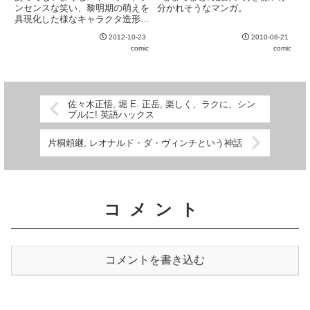
ンセンスな笑い、黎明期の萌えを
分かれそうなマンガ。
具現化した様なキャラクタ造形。
90年代前半の角川は今よりも自
2012-10-23
2010-08-21
由な雰囲気があった気がする。
comic
comic
佐々木正悟, 堀 E. 正岳, 楽しく、ラクに、シン
プルに! 英語ハックス
片桐頼継, レオナルド・ダ・ヴィンチという神話
コメント
コメントを書き込む