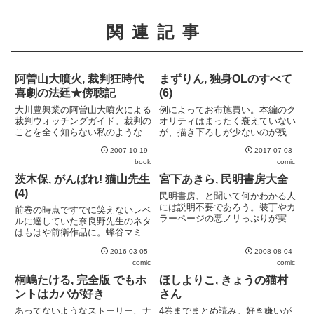
関連記事
阿曽山大噴火, 裁判狂時代
まずりん, 独身OLのすべて
喜劇の法廷★傍聴記
(6)
大川豊興業の阿曽山大噴火による
例によってお布施買い。本編のク
裁判ウォッチングガイド。裁判の
オリティはまったく衰えていない
ことを全く知らない私のような読
が、描き下ろしが少ないのが残
者にも、一から手取り足取り教え
念。巻末の氷爆の狩人とオマケシ
2007-10-19
2017-07-03
てくれる内容が嬉しい。文体も語
ールのみ。
book
comic
りかけてくるようで、親しみがも
てる。
茨木保, がんばれ! 猫山先生
宮下あきら, 民明書房大全
(4)
民明書房、と聞いて何かわかる人
には説明不要であろう。装丁やカ
前巻の時点ですでに笑えないレベ
ラーページの悪ノリっぷりが実に
ルに達していた奈良野先生のネタ
素晴らしい。
はもはや前衛作品に。蜂谷マミの
壊れっぷりと作者の思い入れは世
2016-03-05
2008-08-04
代か。
comic
comic
桐嶋たける, 完全版 でもホ
ほしよりこ, きょうの猫村
ントはカバが好き
さん
あってないようなストーリー、ナ
4巻までまとめ読み。好き嫌いが