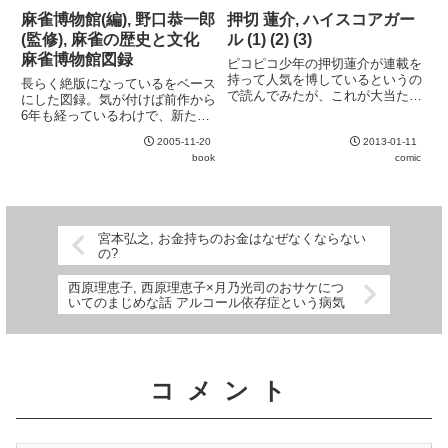
報と聴覚情報を同時に処理する
麻雀博物館(編), 野口恭一郎
押切 蓮介, ハイスコアガー
(本書ではLookとLis...
(監修), 麻雀の歴史と文化
ル (1) (2) (3)
麻雀博物館図録
ピコピコ少年の押切蓮介が連載を
持って人気を博しているというの
長らく絶版になっているをベース
で読んでみたが、これが大当た
にした図録。気が付けば前作から
り。相変わらず主人公はゲーム馬
6年も経っているわけで、新たに
鹿のダメ少年なのだけれど、それ
加わったコレクションも多い。麻
が共感できる理由。特に90年代
2005-11-20
2013-01-11
雀文化を深く知る上で有益なのは
の格闘ゲーム全盛期に学生時代を
book
comic
もちろんのこと、質量ともに十分
過ごした人間にとっては小ネタの
な写真は純粋に眺めているだけで
ひ...
も楽しめる。福禄寿牌や宮廷献
上...
宮本弘之, お金持ちのお金はなぜなくならない
の?
西原理恵子, 西原理恵子×月乃光司のおサケにつ
いてのまじめな話 アルコール依存症という病気
コメント