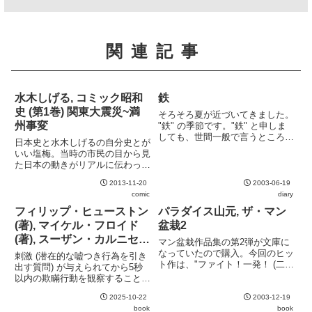
関連記事
水木しげる, コミック昭和
鉄
史 (第1巻) 関東大震災~満
そろそろ夏が近づいてきました。
州事変
"鉄" の季節です。"鉄" と申しま
しても、世間一般で言うところの
日本史と水木しげるの自分史とが
"鉄" ではありません。fukumoto
いい塩梅。当時の市民の目から見
にとって、"鉄" とは "鉄" です。
た日本の動きがリアルに伝わって
運命的に、聖地付近に引っ越して
くる。のんのんばあやねずみ男と
きてからもう2年になりますが、
2013-11-20
2003-06-19
言ったおなじみのキャラクターも
未...
comic
diary
いい味を出している。
フィリップ・ヒューストン
パラダイス山元, ザ・マン
(著), マイケル・フロイド
盆栽2
(著), スーザン・カルニセロ
マン盆栽作品集の第2弾が文庫に
(著), ドン・テナント(著),
なっていたので購入。今回のヒッ
刺激 (潜在的な嘘つき行為を引き
ト作は、"ファイト！一発！ (二発
中里京子(訳), 交渉に使える
出す質問) が与えられてから5秒
目) " かな。
以内の欺瞞行動を観察することで
CIA流 嘘を見抜くテクニッ
嘘が見抜けるという主張。こう言
ク
2025-10-22
2003-12-19
うのは簡単だが、実践するには的
book
book
確な質問を投げかけた上で視覚情