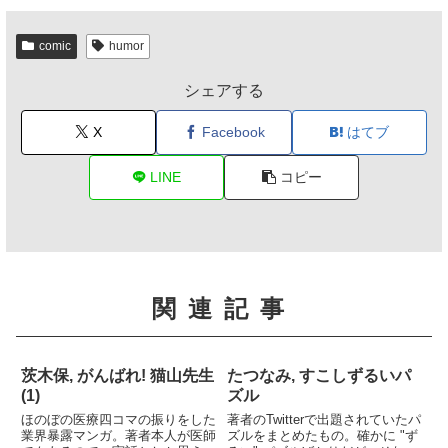
comic
humor
シェアする
X
Facebook
はてブ
LINE
コピー
関連記事
茨木保, がんばれ! 猫山先生
たつなみ, すこしずるいパ
(1)
ズル
ほのぼの医療四コマの振りをした
著者のTwitterで出題されていたパ
業界暴露マンガ。著者本人が医師
ズルをまとめたもの。確かに "ず