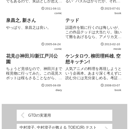
でもあるので、実話としか思えな
るい" パズルばかりだが、それで
いようなネタもちらほらと。上辺
も許せてしまうのはずるくともア
2011-04-11
2023-07-01
の格好良いところだけを切り抜い
ンフェアではないからか。必要な
comic
book
たような医療マンガとは全く異な
情報は必ず問題中に含まれている
るリアルな医師の生態が素晴らし
ので理不尽さは感じない。
泉昌之, 新さん
テッド
い。
やっぱり、泉昌之は良い。
話題作を観に行くのは悔しいが、
この作品テッドは大当たり。強い
て難をあげるなら、アメリカ文化
を共有していないために笑えない
2005-04-24
2013-02-10
箇所が多いくらい。フラッシュ・
comic
movie
ゴードンあたりが限界か。字幕は
相当な意訳でごまかしていたが、
花見@神田川/新江戸川公
ケンタロウ, 柳田理科雄, 空
よくここまで仕上げたものだと
園
想キッチン!
思...
ちょうど見頃なので、神田川まで
人気アニメの料理を再現しようと
桜見物に行ってみた。この花見ス
いう企画本。あまり深く考えずに
ポットは桜もさることながら、川
読む分には充分楽しめる。考証担
沿いに展示されている、地元小学
当はあの柳田理科雄氏だし。
2005-04-09
2008-03-07
生による川柳が素晴らしい。今回
diary
book
の一番のヒットは、神田川の鯉に
ちなんだ一句。
GTDの実運用
中村澄子, 中村澄子が教える TOEIC(R) テスト