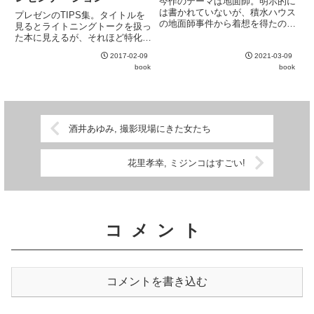
今作のテーマは地面師。明示的に
は書かれていないが、積水ハウス
プレゼンのTIPS集。タイトルを
の地面師事件から着想を得たのだ
見るとライトニングトークを扱っ
ろうと思われる。膨大な取材を重
た本に見えるが、それほど特化し
ねたことを伺わせる細かな描写の
た内容ではなくプレゼン一般に活
数々は著者の真骨頂と感じる。登
2017-02-09
2021-03-09
用できる内容が多い。スライド作
場人物の造形も素晴らしい。
book
book
りよりもトークを中心に据えてい
るのも良い。
酒井あゆみ, 撮影現場にきた女たち
花里孝幸, ミジンコはすごい!
コメント
コメントを書き込む