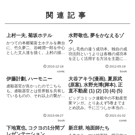
関連記事
上村一夫, 菊坂ホテル
水野敬也, 夢をかなえるゾ
ウ
かつての本郷菊富士ホテルを舞台
に、竹久夢二、谷崎潤一郎を中心
少し毛色の違う成功本。独自の成
とした文人達を描く。上村の描く
功法則というよりは各種の成功本
女性の艶っぽさは出色。
を正しく活用する方法を主題に据
えているので、メタ成功本とでも
2010-12-18
2012-05-19
言うべきか。読みやすい小説仕立
comic
book
てなのも嬉しいところ。
伊藤計劃, ハーモニー
大谷アキラ(漫画), 夏原武
(原案), 水野光博(脚本), 正
虐殺器官が良かったのでこちら
直不動産 (1) (2) (3) (4) (5)
も。虐殺器官とは世界観を共有し
ているものの、それ以上の繋がり
ビッグコミック連載中の不動産営
は薄い。どちらかというとライト
業マンガ。とりあえず5巻までま
ノベル寄りの作品で、いわゆるセ
とめ読み。千に三つしか本当のこ
カイ系に分類されるのかもしれな
とを言わず "千三つ" と言われる
い。その種の作品を嫌っていない
2015-08-27
2021-01-02
不動産営業ととある理由で嘘がつ
のならば十分に楽しめる佳作。文
book
comic
けなくなったの組み合わせはやは
中...
り秀逸。不動産の素人が騙されが
下地寛也, コクヨの1分間プ
新庄耕, 地面師たち
ちなポイントを学べる構成も...
レゼンテーション