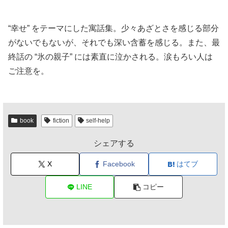
“幸せ” をテーマにした寓話集。少々あざとさを感じる部分
がないでもないが、それでも深い含蓄を感じる。また、最
終話の “氷の親子” には素直に泣かされる。涙もろい人は
ご注意を。
book
fiction
self-help
シェアする
X
Facebook
はてブ
LINE
コピー