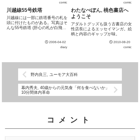
comic
comic
かれそうではあるが、中身はいつ
もの久住昌之。主人公の台詞を見
川越線55号鉄塔
わたなべぽん, 桃色書店へ
ていると、まるで自炊の出来る
ようこそ
川越線には一部に鉄塔番号の札を
女...
頭に付けたものがある。写真はそ
アダルトグッズも扱う古書店の女
んな55号鉄塔 (肝心の札が白飛び
性店長によるエッセイマンガ。絵
して見えないが……) 。
柄と内容のギャップが味。
2006-04-02
2010-08-20
diary
comic
野内良三, ユーモア大百科
幕内秀夫, 40歳からの元気食「何を食べないか」
10分間体内革命
コメント