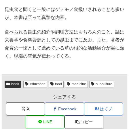
昆虫食と聞くと一般にはゲテモノ食扱いされることも多い
が、本書は至って真摯な内容。
食べられる昆虫の紹介や調理方法はもちろんのこと、話は
栄養学や食料資源としての昆虫までに及ぶ。また、著者が
食育の一環として薦めている草の根的な活動紹介が実に熱
く、現場の空気が伝わってくる。
book
education
food
medicine
subculture
シェアする
X
Facebook
はてブ
LINE
コピー