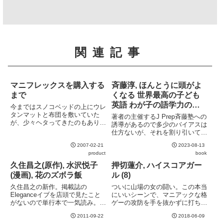
関連記事
マニフレックスを購入する
斉藤淳, ほんとうに頭がよ
まで
くなる 世界最高の子ども
英語 わが子の語学力のた
今まではスノコベッドの上にウレ
めに親ができること全て!
タンマットと布団を敷いていた
著者の主催するJ Prep斉藤塾への
が、少々ヘタってきたのもあり、
誘導があるので多少のバイアスは
新しいマットレスを探していた。
仕方ないが、それを割り引いて読
とりあえず休日に大きめのお店で
めば役に立つ情報も多い。多様な
一通り寝てみてマニフレックスに
2007-02-21
2023-08-13
教材へのポインタが示されるの
決める。ちょっと堅めなところが
product
book
で、それを目当てに読むのも良
好み。価格も許容範囲内。帰宅し
い。英語の音に重きを置いている
久住昌之(原作), 水沢悦子
押切蓮介, ハイスコアガー
て...
姿勢は評価できる。フォニック...
(漫画), 花のズボラ飯
ル (8)
久住昌之の新作。掲載誌の
ついに山場の女の闘い。この本当
Eleganceイブを店頭で見たこと
にいいシーンで、マニアックな格
がないので単行本で一気読み。絵
ゲーの攻防を手を抜かずに打ち込
柄は今までコンビを組んできた漫
んでくるのはこのマンガの真骨頂
2011-09-22
2018-06-09
画家とは毛色が違い好き嫌いが分
と言えると思う。