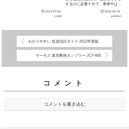
楽しめる。大きなストーリーには
するのに必要十分で、乗車中はサ
あまり動きなし。
ドルに巻いておけるギリギリの長
2014-07-04
2022-05-14
さ。ケーブルはしなやかで取り回
comic
product
しも良い。しっかりしたディンプ
ルキーが3本ついているのも嬉し
い。この手の鍵はなくしたと...
わかりやすい 投資信託ガイド 2012年度版
サーモス 真空断熱タンブラー JCY-400
コメント
コメントを書き込む