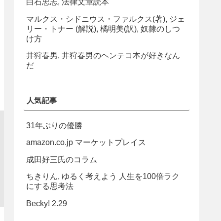
白石忠志, 法律文章読本
マルクス・シドニウス・ファルクス(著), ジェ
リー・トナー (解説), 橘明美(訳), 奴隷のしつ
け方
井狩春男, 井狩春男のヘンテコ本が好きなん
だ
人気記事
31年ぶりの優勝
amazon.co.jp マーケットプレイス
成田好三氏のコラム
ちきりん, ゆるく考えよう 人生を100倍ラク
にする思考法
Becky! 2.29