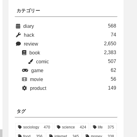
カテゴリー
568
diary
74
hack
2,650
review
2,383
book
507
comic
62
game
56
movie
149
product
タグ
sociology
470
science
424
life
375
food
356
internet
345
money
338