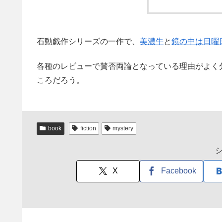
石動戯作シリーズの一作で、
美濃牛
と
鏡の中は日曜
各種のレビューで賛否両論となっている理由がよく
ころだろう。
book
fiction
mystery
X
Facebook