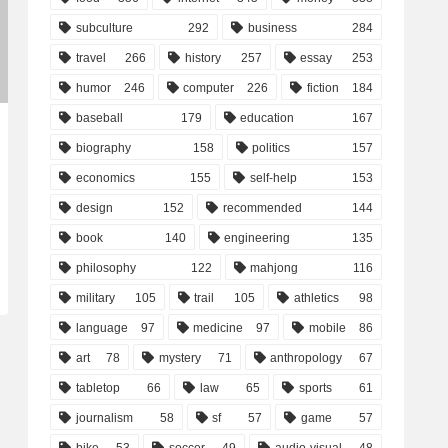
subculture
292
business
284
travel
266
history
257
essay
253
humor
246
computer
226
fiction
184
baseball
179
education
167
biography
158
politics
157
economics
155
self-help
153
design
152
recommended
144
book
140
engineering
135
philosophy
122
mahjong
116
military
105
trail
105
athletics
98
language
97
medicine
97
mobile
86
art
78
mystery
71
anthropology
67
tabletop
66
law
65
sports
61
journalism
58
sf
57
game
57
bike
53
soccer
49
audio-visual
48