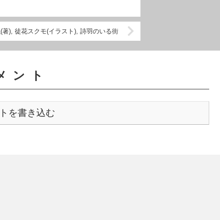
(著), 徒花スクモ(イラスト), 詩羽のいる街
メント
トを書き込む