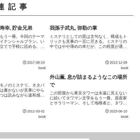
連記事
寿幸, 貯金兄弟
我孫子武丸, 弥勒の掌
もう一冊。今回のテーマ
ミステリとしての質は文句なく、構成もト
イナンシャルプラン。い
リックも見事の一言に尽きる。ミステリの
立てで手軽に読める。資
中ではやや薄めの本だが、この程度が適量
触れていない点は片手落
に感じる。この種の作品では仕方ないが、
の他はトンデモ度も低く
登場人物に今ひとつ感情移入できないのが
書としておすすめでき
やや読んでいて辛い。
2017-08-24
2013-12-09
book
book
外山薫, 息が詰まるようなこの場所
で
モノのミステリ。ネタバ
は書かないが見事にやら
この部屋から東京タワーは永遠に見えない
つは読みながら違和感が
に続いてタワマン文学をもう一冊。資産家
階で気付いていたが (今
とサラリーマン、そして地権者と、タワマ
の意図通りだろう) 、他
ンに住む3種類の人々を切り取っている。文
想外の方向から来た。
2011-03-01
2023-06-10
学としての質はともかく、現代の都会の
book
book
人々の嫉妬心を揺さぶる要素がこれでもか
と詰め込まれ...