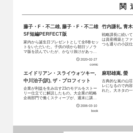
関
藤子・F・不二雄, 藤子・F・不二雄
竹内謙礼, 青木
SF短編PERFECT版
戦略課長に続いて
は資産構築とファ
家内から誕生日プレゼントとして全8巻セッ
つも通りの小説仕
トをいただいた。子供の頃から朝日ソノラ
産運用にほとんど
マ版を読んでいたが、かなり抜けがあった
ちに感じるが、そ
のでまとめて読み直せるのは嬉しい。収録
マネー戦略の入門
2020-02-27
作品も装丁もPERFECT版にふさわしい出
る。
comic
来。内容は言わずもがな。
エイドリアン・スライウォツキー,
麻耶雄嵩, 螢
中川治子(訳), ザ・プロフィット
古典的な嵐の山荘
レになるので内容
企業が利益を生み出す23のモデルをストー
れた。大ネタの一
リー仕立てに解説したもの。大企業の戦略
あったので早い段
企画部門で働くスティーブが、週末に講師
思えばそれも作者
のチャオからレッスンを受けるという筋立
の大ネタは全く予
2006-03-10
て。このスティーブに合わせて、毎週少し
book
ずつ読み進める方が良いかもしれない。こ
の週末の講...