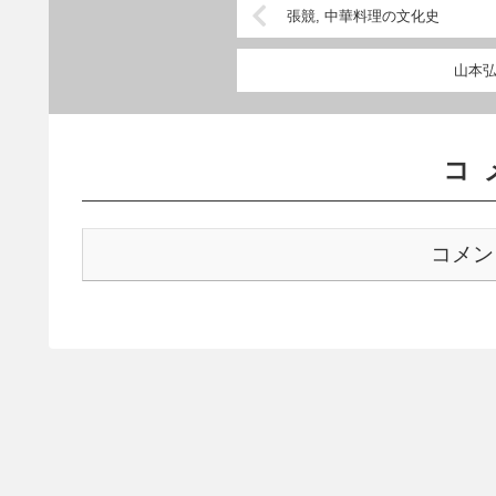
張競, 中華料理の文化史
山本弘
コ
コメン