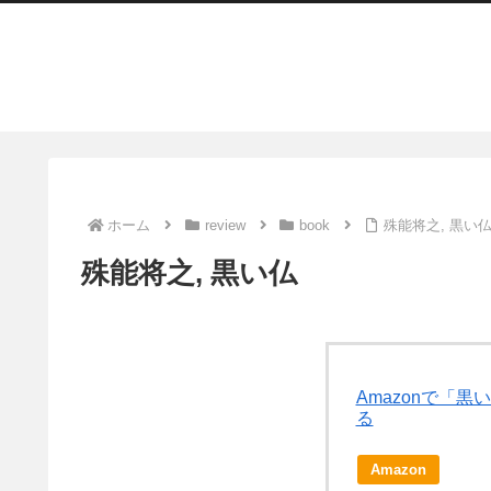
ホーム
review
book
殊能将之, 黒い
殊能将之, 黒い仏
Amazonで「
る
Amazon