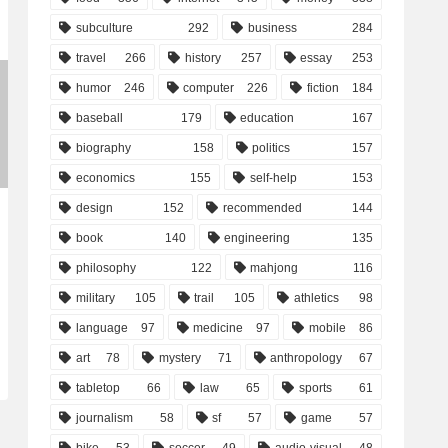
subculture
292
business
284
travel
266
history
257
essay
253
humor
246
computer
226
fiction
184
baseball
179
education
167
biography
158
politics
157
economics
155
self-help
153
design
152
recommended
144
book
140
engineering
135
philosophy
122
mahjong
116
military
105
trail
105
athletics
98
language
97
medicine
97
mobile
86
art
78
mystery
71
anthropology
67
tabletop
66
law
65
sports
61
journalism
58
sf
57
game
57
bike
53
soccer
49
audio-visual
48