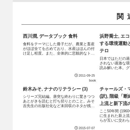
関
西川潤, データブック 食料
浜野喬士, エ
する環境運動
食料をテーマにした冊子だが、農業と畜産
がほぼ全てを占めており、水産はほんの付
テロ
け足し程度。また、全体的に悲観的なトー
ンに偏っている点や、現代の農業とは切り
日本ではただの過
離せない経済の問題も申し訳程度にしか触
されない過激な環
れられていないのがやや難。それでも、世
読み解いた本。グ
界の農業を俯...
ェパード、アース
2011-09-25
主要な団体の生い
book
史的背景までをも
れらのラデ...
鈴木みそ, ナナのリテラシー (3)
チャールズ・マ
(訳), 階級「
シリーズ完結編。唐突な終わりに驚きつつ
あとがきを読むと打ち切りとのこと。みそ
上流と新下流
吉先生の出版社化など未回収のネタが残っ
ているのは残念。今回の柱となっている表
ここ50年間 (196
現問題への切り込みはさすが鈴木みそとい
に生まれた新上流
ったところ。娯楽作品として成立させなが
らが互いに交わら
らも、問題か...
れが引き起こす様
2015-07-07
で裏付けていく。