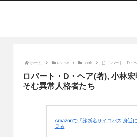
ホーム
review
book
ロバート・D・ヘ
ロバート・D・ヘア(著), 小林宏
そむ異常人格者たち
Amazonで「診断名サイコパス 身
見る