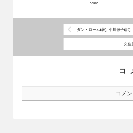
comic
い。
ダン・ローム(著), 小川敏子(訳
久住昌
コ
コメン