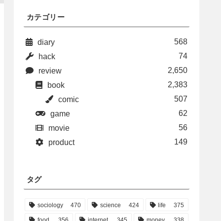
カテゴリー
568
diary
74
hack
2,650
review
2,383
book
507
comic
62
game
56
movie
149
product
タグ
sociology
470
science
424
life
375
food
356
internet
345
money
338