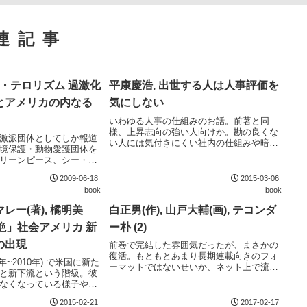
連記事
コ・テロリズム 過激化
平康慶浩, 出世する人は人事評価を
とアメリカの内なる
気にしない
いわゆる人事の仕組みのお話。前著と同
様、上昇志向の強い人向けか。勘の良くな
激派団体としてしか報道
い人には気付きにくい社内の仕組みや暗黙
境保護・動物愛護団体を
の了解を身も蓋もなく書いている点は評価
リーンピース、シー・シ
できる。出世志向の人は必読。
・ファースト！ といった
2009-06-18
2015-03-06
立ちに始まり、その思想
book
book
明らかにしてくれる。そ
レー(著), 橘明美
白正男(作), 山戸大輔(画), テコンダ
断絶」社会アメリカ 新
ー朴 (2)
の出現
前巻で完結した雰囲気だったが、まさかの
復活。もともとあまり長期連載向きのフォ
0年~2010年) で米国に新た
ーマットではないせいか、ネット上で流行
と新下流という階級。彼
した時事ネタを盛り込んで嵩増ししている
なくなっている様子やそ
感はあるが、それでも水準以上の出来。
々な問題を豊富なデータ
2015-02-21
2017-02-17
翻訳の質が高いのも嬉し