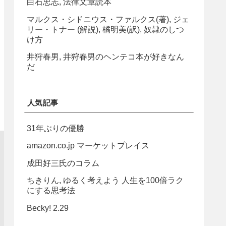
白石忠志, 法律文章読本
マルクス・シドニウス・ファルクス(著), ジェ
リー・トナー (解説), 橘明美(訳), 奴隷のしつ
け方
井狩春男, 井狩春男のヘンテコ本が好きなん
だ
人気記事
31年ぶりの優勝
amazon.co.jp マーケットプレイス
成田好三氏のコラム
ちきりん, ゆるく考えよう 人生を100倍ラク
にする思考法
Becky! 2.29