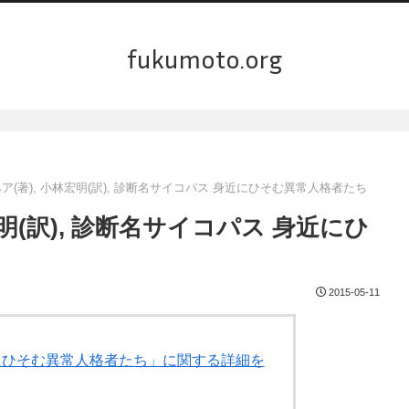
fukumoto.org
ア(著), 小林宏明(訳), 診断名サイコパス 身近にひそむ異常人格者たち
明(訳), 診断名サイコパス 身近にひ
2015-05-11
近にひそむ異常人格者たち」に関する詳細を