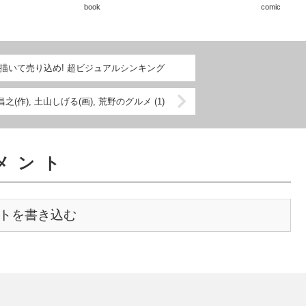
book
comic
), 描いて売り込め! 超ビジュアルシンキング
之(作), 土山しげる(画), 荒野のグルメ (1)
メント
トを書き込む