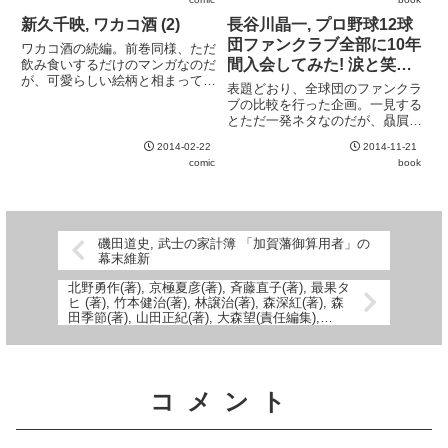
新久千映, ワカコ酒 (2)
長谷川晶一, プロ野球12球
団ファンクラブ全部に10年
ワカコ酒の続編。前巻同様、ただ
間入会してみた! 涙と笑い
飲み食いするだけのマンガなのだ
が、可愛らしい絵柄と相まってな
の球界興亡クロニクル
表題どおり、全球団のファンクラ
んとも言えない魅力がある。今回
ブの比較を行った企画。一見する
はいわゆる呑み屋が中心で変化球
とただ一発ネタなのだが、贔屓球
は少なめで、女子会と駅弁程度。
団のファンクラブのみに入会して
ワカコの周辺もあまり明らかにな
2014-02-22
2014-11-21
いる一般のファンにとって他球団
ってこない。
comic
book
のファンクラブは完全に盲点であ
った。球団広報への取材などでは
なく、一ファンとして地道に10...
磯田道史, 武士の家計簿 「加賀藩御算用者」の
幕末維新
北野勇作(著), 京極夏彦(著), 斉藤直子(著), 最果タ
ヒ (著), 竹本健治(著), 林譲治(著), 森深紅(著), 森
田季節(著), 山田正紀(著), 大森望(責任編集),
NOVA 4 書き下ろし日本SFコレクション
コメント