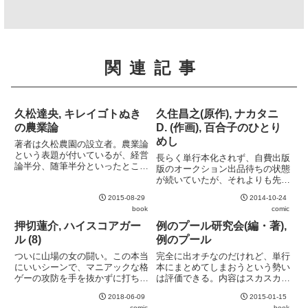
関連記事
久松達央, キレイゴトぬき
久住昌之(原作), ナカタニ
の農業論
D. (作画), 百合子のひとり
めし
著者は久松農園の設立者。農業論
という表題が付いているが、経営
長らく単行本化されず、自費出版
論半分、随筆半分といったとこ
版のオークション出品待ちの状態
ろ。小規模農家の関係者には非常
が続いていたが、それよりも先に
に参考になる部分が多い様に思
復刊されてしまった。最近の久住
う。
2015-08-29
2014-10-24
昌之ブームのおかげか。おそらく
book
comic
単行本化されなかった理由の一つ
が分量不足。7話で打ち切りとな
押切蓮介, ハイスコアガー
例のプール研究会(編・著),
ってしまっていたため、単行本
ル (8)
例のプール
化...
ついに山場の女の闘い。この本当
完全に出オチなのだけれど、単行
にいいシーンで、マニアックな格
本にまとめてしまおうという勢い
ゲーの攻防を手を抜かずに打ち込
は評価できる。内容はスカスカで
んでくるのはこのマンガの真骨頂
あまり読むところもないので、ネ
2018-06-09
2015-01-15
と言えると思う。
タ本としてどうぞ。
comic
book