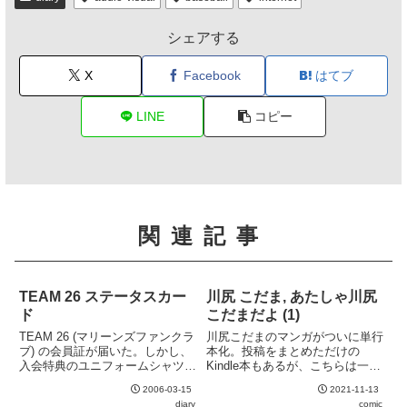
シェアする
X
Facebook
はてブ
LINE
コピー
関連記事
TEAM 26 ステータスカー
川尻 こだま, あたしゃ川尻
ド
こだまだよ (1)
TEAM 26 (マリーンズファンクラ
川尻こだまのマンガがついに単行
ブ) の会員証が届いた。しかし、
本化。投稿をまとめただけの
入会特典のユニフォームシャツは
Kindle本もあるが、こちらは一応
発送が遅れており、3月末頃にな
描き直しと描き下ろしもあり。装
2006-03-15
2021-11-13
るらしい。優勝効果で処理が追い
丁も無駄に豪華。川尻こだまには
diary
comic