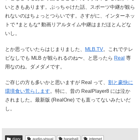
いときもあります。ぶっちゃけた話、スポーツ中継が観ら
れないのはちょっとつらいです。さすがに、インターネッ
トで *まともな* 動画リアルタイム中継はまだほとんどな
いし。
とか思っていたらはじまりました、
MLB.TV
。これでテレ
ビなしでも MLB が観られるのね〜、と思ったら
Real
専
用なのね。ダメダメです。
ご存じの方も多いかと思いますが Real って、
割と豪快に
環境食い荒らします
。特に、昔の RealPlayer8 には泣か
されました。最新版 (RealOne) でも直ってないみたいだ
し。
diary
audio-visual
baseball
internet