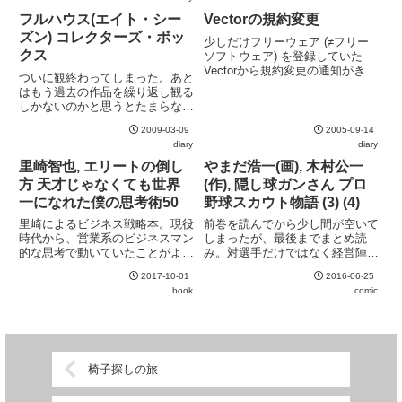
つかないのか？
第二の西原理恵子の呼び声もある
が、そこまで攻めた作風でもな
フルハウス(エイト・シー
Vectorの規約変更
く、その乱れた食生活を中心と
ズン) コレクターズ・ボッ
少しだけフリーウェア (≠フリー
し...
クス
ソフトウェア) を登録していた
Vectorから規約変更の通知がき
ついに観終わってしまった。あと
た。ファイル掲載規準の改訂と、
はもう過去の作品を繰り返し観る
ライブラリ作者規約の制定が行わ
しかないのかと思うとたまらなく
れたらしい。改訂されたファイル
寂しい。
掲載規準を、WayBackMachine
2009-03-09
2005-09-14
のアーカイブと...
diary
diary
里崎智也, エリートの倒し
やまだ浩一(画), 木村公一
方 天才じゃなくても世界
(作), 隠し球ガンさん プロ
一になれた僕の思考術50
野球スカウト物語 (3) (4)
里崎によるビジネス戦略本。現役
前巻を読んでから少し間が空いて
時代から、営業系のビジネスマン
しまったが、最後までまとめ読
的な思考で動いていたことがよく
み。対選手だけではなく経営陣と
分かる。多分に精神論的ではある
のやり取りを描いたり米国事情を
2017-10-01
2016-06-25
が、自己啓発本としてみれば良い
扱ったりと様々に話を広げてきた
book
comic
出来。ファンならもちろん買い。
が、最後はやや尻切れ気味の終
了。まだまだ回収していない伏線
も多数あっただけに残念。
椅子探しの旅