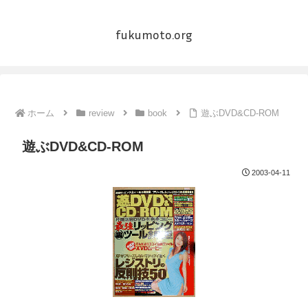
fukumoto.org
ホーム
review
book
遊ぶDVD&CD-ROM
遊ぶDVD&CD-ROM
2003-04-11