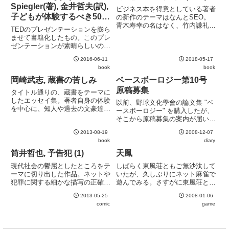
Spiegler(著), 金井哲夫(訳),
ビジネス本を得意としている著者
子どもが体験するべき50の
の新作のテーマはなんとSEO。
青木寿幸の名はなく、竹内謙礼の
危険なこと
TEDのプレゼンテーションを膨ら
単著。毎度無理に小説のフォーマ
ませて書籍化したもの。このプレ
ットに落とし込む必要があるのか
ゼンテーションが素晴らしいの
疑問ではあるが、実は隠れた良
で、まずは本書の前に視聴するの
書。「検索エンジンって何?」と
2016-06-11
2018-05-17
がおすすめ。企画の勝利と言える
いうレベルの読者まで対象にしな
book
book
本なので、個々の項目自体はそれ
が...
ほど特筆すべきことはない。しか
岡崎武志, 蔵書の苦しみ
ベースボーロジー第10号
しながら、その背景にある精神
原稿募集
タイトル通りの、蔵書をテーマに
に...
したエッセイ集。著者自身の体験
以前、野球文化學會の論文集 "ベ
を中心に、知人や過去の文豪達の
ースボーロジー" を購入したが、
蔵書に関するエピソードなども。
そこから原稿募集の案内が届い
本好きの人間には共感できる内容
た。電子メールではなく、日本郵
も多い。後半ではこの蔵書の苦し
2013-08-19
2008-12-07
便メールで届いたのが少しびっく
みの救世主となる可能性を秘めて
book
diary
り。また、"野球出版・報道文化
いる電子書籍についても少しだ
賞" 及び "野球放送・映像文化賞"
筒井哲也, 予告犯 (1)
天鳳
け...
の推薦以来も同封され...
現代社会の鬱屈としたところをテ
しばらく東風荘ともご無沙汰して
ーマに切り出した作品。ネットや
いたが、久しぶりにネット麻雀で
犯罪に関する細かな描写の正確さ
遊んでみる。さすがに東風荘とい
が見事なリアリティを生んでい
う時代でもなさそうなので、最近
2013-05-25
2008-01-06
る。その分風化が早そうなのが心
評判の天鳳を試してみる。さすが
comic
game
配ではあるけれど。小難しいこと
に今時のソフトなので、グラフィ
を抜きにして、エンターテイメン
ックは東風荘とは比べるべくもな
トとしてみても非常に上質。おす
い東風荘の大きな問題の一つで