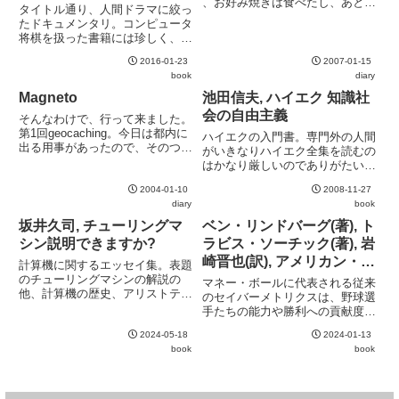
、お好み焼きは食べたし、あとは
タイトル通り、人間ドラマに絞っ
仕事だけ。
たドキュメンタリ。コンピュータ
将棋を扱った書籍には珍しく、棋
譜もアルゴリズムの解説もほとん
2016-01-23
2007-01-15
ど出てこない割りきった構成だ
book
diary
が、それだけに棋士や開発者をは
じめとする関係者の考えや思いが
Magneto
池田信夫, ハイエク 知識社
よく伝わってくる良書。ただし、
会の自由主義
そんなわけで、行って来ました。
電...
第1回geocaching。今日は都内に
ハイエクの入門書。専門外の人間
出る用事があったので、そのつい
がいきなりハイエク全集を読むの
でにMagnetoというcacheを狙っ
はかなり厳しいのでありがたい。
てみました。あまり細かく書くと
今まではハイエクを行き過ぎた自
ネタバレになりそうなので書きま
2004-01-10
2008-11-27
由主義者であるいわゆるリバタリ
せんが、東急東横線の中目黒駅か
diary
book
アンだという理解しかなかった
ら徒歩で行...
が、それが生まれた時代背景と、
坂井久司, チューリングマ
ベン・リンドバーグ(著), ト
その背後にある自由主義的な考え
シン説明できますか?
ラビス・ソーチック(著), 岩
と...
崎晋也(訳), アメリカン・ベ
計算機に関するエッセイ集。表題
ースボール革命 データ・
のチューリングマシンの解説の
マネー・ボールに代表される従来
他、計算機の歴史、アリストテレ
テクノロジーが野球の常識
のセイバーメトリクスは、野球選
スの論理学と論理機械など情報科
手たちの能力や勝利への貢献度を
を変える
学に関する様々なトピックが並
正しく評価し、埋もれた才能を低
ぶ。教養課程の情報の副読本にも
2024-05-18
2024-01-13
コストで発掘することが大きな目
良いかもしれない。後半はWebと
book
book
的であった。一方、本書アメリカ
情報社会の話題に飛び、焦点がぼ
ン・ベースボール革命は、いかに
や...
して優れた選手を育成するかに
主...