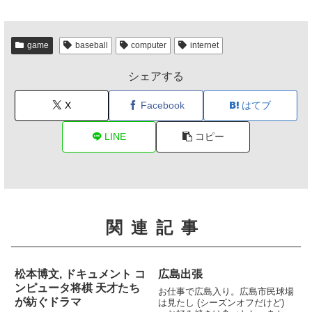
game
baseball
computer
internet
シェアする
X
Facebook
はてブ
LINE
コピー
関連記事
松本博文, ドキュメント コ
広島出張
ンピュータ将棋 天才たち
お仕事で広島入り。広島市民球場
が紡ぐドラマ
は見たし (シーズンオフだけど)