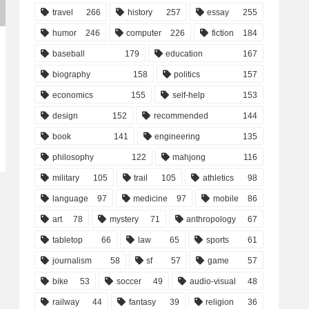
travel
266
history
257
essay
255
humor
246
computer
226
fiction
184
baseball
179
education
167
biography
158
politics
157
economics
155
self-help
153
design
152
recommended
144
book
141
engineering
135
philosophy
122
mahjong
116
military
105
trail
105
athletics
98
language
97
medicine
97
mobile
86
art
78
mystery
71
anthropology
67
tabletop
66
law
65
sports
61
journalism
58
sf
57
game
57
bike
53
soccer
49
audio-visual
48
railway
44
fantasy
39
religion
36