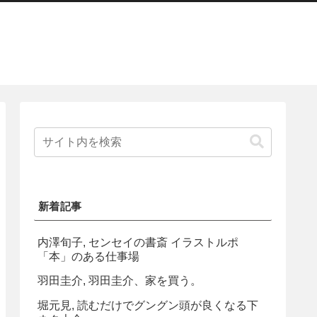
新着記事
内澤旬子, センセイの書斎 イラストルポ
「本」のある仕事場
羽田圭介, 羽田圭介、家を買う。
堀元見, 読むだけでグングン頭が良くなる下