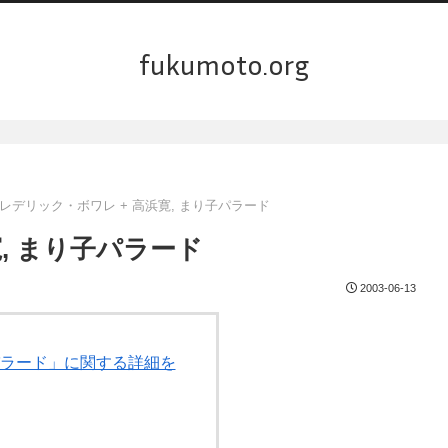
fukumoto.org
レデリック・ボワレ + 高浜寛, まり子パラード
, まり子パラード
2003-06-13
子パラード」に関する詳細を