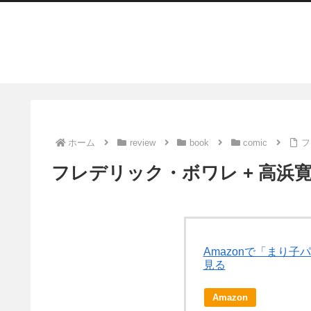
ホーム
review
book
comic
フ
フレデリック・ボワレ + 高浜寛
Amazonで「まり
見る
Amazon