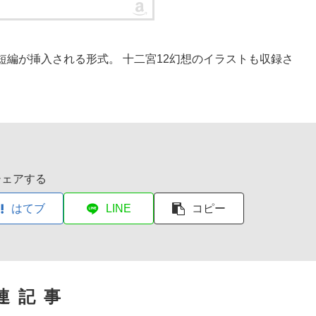
編が挿入される形式。 十二宮12幻想のイラストも収録さ
シェアする
はてブ
LINE
コピー
連記事