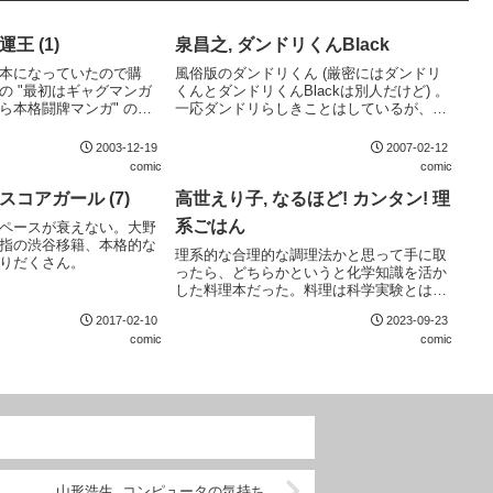
王 (1)
泉昌之, ダンドリくんBlack
本になっていたので購
風俗版のダンドリくん (厳密にはダンドリ
の "最初はギャグマンガ
くんとダンドリくんBlackは別人だけど) 。
ら本格闘牌マンガ" のパ
一応ダンドリらしきことはしているが、テ
ます。でも、このパター
ーマがテーマだけに、ダンドリくんの続編
ャグの頃が一番おもしろ
として読むと違和感がある。別の作品とし
2003-12-19
2007-02-12
ね (例: "まんちょくス
て割り切って読むなら十分に面白い。
comic
comic
スコアガール (7)
高世えり子, なるほど! カンタン! 理
系ごはん
ペースが衰えない。大野
指の渋谷移籍、本格的な
理系的な合理的な調理法かと思って手に取
りだくさん。
ったら、どちらかというと化学知識を活か
した料理本だった。料理は科学実験とはよ
く言ったもので、相性が良い組み合わせだ
2017-02-10
2023-09-23
と思う。漫画もエッセイコミックの王道ス
comic
comic
タイルで読みやすい。
山形浩生, コンピュータの気持ち