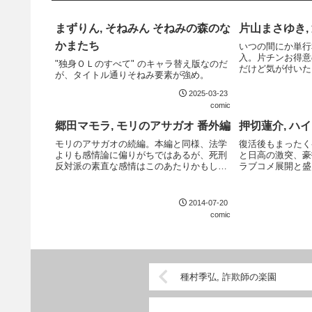
まずりん, そねみん そねみの森のな
片山まさゆき, 運
かまたち
いつの間にか単行
入。片チンお得意
"独身ＯＬのすべて" のキャラ替え版なのだ
だけど気が付いた
が、タイトル通りそねみ要素が強め。
ターンが予想され
ンって、初期のギ
2025-03-23
かったりするんだよ
comic
ナイ...
郷田マモラ, モリのアサガオ 番外編
押切蓮介, ハイ
モリのアサガオの続編。本編と同様、法学
復活後もまったく
よりも感情論に偏りがちではあるが、死刑
と日高の激突、豪
反対派の素直な感情はこのあたりかもしれ
ラブコメ展開と盛
ないと思う。
2014-07-20
comic
種村季弘, 詐欺師の楽園