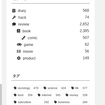
568
diary
74
hack
2,652
review
2,385
book
507
comic
62
game
56
movie
149
product
タグ
sociology
470
science
424
life
377
food
356
internet
345
money
339
subculture
292
business
284