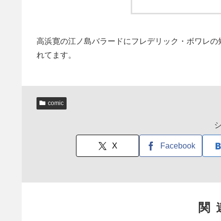
高浜寛の江ノ島バラードにフレデリック・ボワレの短
れてます。
comic
X
Facebook
関