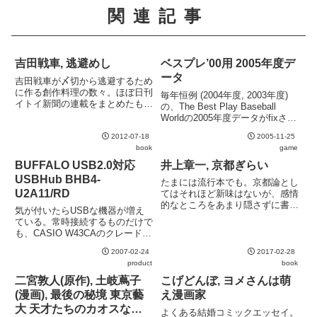
関連記事
吉田戦車, 逃避めし
ベスプレ’00用 2005年度デ
ータ
吉田戦車が〆切から逃避するため
に作る創作料理の数々。ほぼ日刊
毎年恒例 (2004年度, 2003年度)
イトイ新聞の連載をまとめたも
の、The Best Play Baseball
の。使えるレシピ本ではないが、
Worldの2005年度データがfixされ
エッセイ集としては上々。単行本
た。とりあえず数シーズンほどス
のために描き下ろされたイラスト
2012-07-18
2005-11-25
キップモードで回した印象。相変
やマンガも良い味が出ている。
book
game
わらずよくバランスがとれている
が、パ・リーグ...
BUFFALO USB2.0対応
井上章一, 京都ぎらい
USBHub BHB4-
たまには流行本でも。京都論とし
U2A11/RD
てはそれほど新味はないが、感情
的なところをあまり隠さずに書き
気が付いたらUSBな機器が増え
綴っているところは特徴的。ある
ている。常時接続するものだけで
意味ブログ的と言えるかもしれな
も、CASIO W43CAのクレード
い。参考文献が付属していないと
ル, brother HL-2040, CASIO
ころをみても分かるとおり、裏の
2007-02-24
2017-02-28
EXILIM ZOOM EX-Z700の3つ。
取れていない推論も多いのでご
product
book
ところが、愛用のAOpen XC
注...
Cube E...
二宮敦人(原作), 土岐蔦子
こげどんぼ, ヨメさんは萌
(漫画), 最後の秘境 東京藝
え漫画家
大 天才たちのカオスな日
よくある結婚コミックエッセイ。