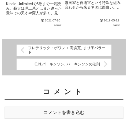
常 (1) (2) (3)
漫画家と自衛官という特殊な組み
Kindle Unlimitedで3巻まで一気読
合わせから来るネタは面白い。自
み。藝大は理工系とはまた違った
衛隊員の生活が垣間見えるのも楽
意味での天才や変人が多く、見て
しい。
いるだけで楽しい。好きを極めて
2021-07-16
2018-05-22
しまった人が多いのは予想通りだ
comic
comic
ったが、特に好きでもないにもか
かわらず藝大に入ってしまう人が
いるのが驚き...
フレデリック・ボワレ + 高浜寛, まり子パラー
ド
C.N.パーキンソン, パーキンソンの法則
コメント
コメントを書き込む