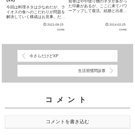
前巻はやや借り物のネタが多かっ
た印象があるが、ここに来てパワ
今回は料理ネタは少なめだが、ラ
ーアップして復活。結婚と出産を
イオスの食へのこだわりが問題を
経て、荒川弘ならではのネタが増
解決していく構成はお見事。だい
えたのが大きいか。
ぶ人間関係が複雑になってきたの
2021-09-25
2014-02-25
で新刊が出るたびに既刊を読み返
comic
comic
さなければ苦しくなってきた。
今さらだけどXP
生活習慣問診票
コメント
コメントを書き込む