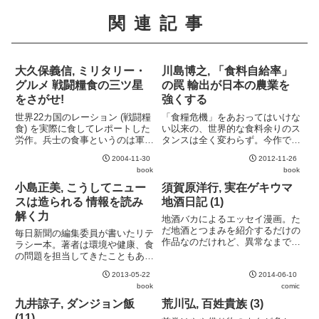
関連記事
大久保義信, ミリタリー・
川島博之, 「食料自給率」
グルメ 戦闘糧食の三ツ星
の罠 輸出が日本の農業を
をさがせ!
強くする
世界22カ国のレーション (戦闘糧
「食糧危機」をあおってはいけな
食) を実際に食してレポートした
い以来の、世界的な食料余りのス
労作。兵士の食事というのは軍事
タンスは全く変わらず。今作では
の中で一番人間に近く現場の生活
それをさらに発展させ、日本の農
2004-11-30
2012-11-26
が見える部分で、実に興味深い。
業を産業して成り立たせるための
book
book
各軍ごとにお国柄が見えるのも良
方策を論じる。端的に言ってカロ
い。残念なのが、紹介されている
リーベースの食料自給率を上げる
小島正美, こうしてニュー
須賀原洋行, 実在ゲキウマ
レーションの多くが一般人...
ということは、儲からない穀物
スは造られる 情報を読み
地酒日記 (1)
の...
解く力
地酒バカによるエッセイ漫画。た
だ地酒とつまみを紹介するだけの
毎日新聞の編集委員が書いたリテ
作品なのだけれど、異常なまでの
ラシー本。著者は環境や健康、食
地酒愛が感じられて読んでいる方
の問題を担当してきたこともあ
も嬉しくなる。
り、その方面の情報が中心。リテ
2013-05-22
2014-06-10
ラシー本として見るとあまり新し
book
comic
い情報は無いが、マスコミ内部か
らこういった自己批判が出てきた
九井諒子, ダンジョン飯
荒川弘, 百姓貴族 (3)
ことは評価できる。
(11)