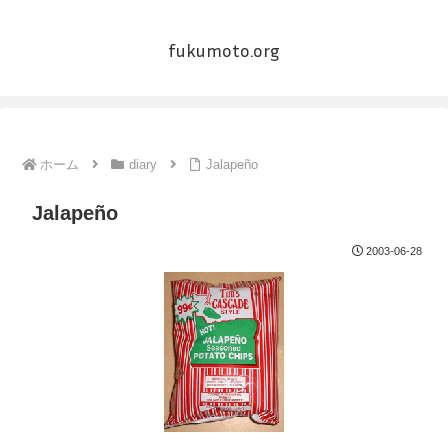
fukumoto.org
ホーム
diary
Jalapeño
Jalapeño
2003-06-28