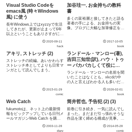
Visual Studio Codeを
加谷珪一, お金持ちの教科
emacs風 (時々Windows
書
風) に使う
多くの富裕層と接してきたと語る
著者の手による、お金持ちの実
長年Windows上ではxyzzyで生活
像。ブログに大幅な加筆修正をし
してきたが、更新が止まって6年
たもの。著者の体験と主観に頼っ
以上ということもありさすがに苦
た参考文献のない本だが、それら
しくなってきた。今風の開発をし
しく響く部分はある。
2020-09-11
2017-10-05
ようとすると、今風のエディタが
hack
book
欲しくなる。そこで、Visual
Studio Codeに宗旨変えすること
アキリ, ストレッチ (2)
ランドール・マンロー(著),
とした...
吉田三知世(訳), ハウ・トゥ
ストレッチの続編。あいかわらす
ー バカバカしくて役に立
ストレッチ本としてよりも日常マ
ンガとして読んでしまう。
たない暮らしの科学
ランドール・マンローの名前を聞
いたことはなくとも、xkcdの中
の人と言えばわかる人も多いだろ
う。おなじみの棒人間のイラスト
2015-01-29
2026-02-01
と共にバカバカしい科学を提供し
comic
book
てくれる。内容はいちいちバカバ
カしいのだが、科学的な記述は大
Web Catch
筒井哲也, 予告犯 (2) (3)
真面目なので子どもに読ませて...
fukumotoは、ネット上の最新情
前巻に引き続き、一気に読んでし
報をピックアップしている日刊メ
まった。まだまだ引っ張れそうな
ールマガジンWeb Catch を購読
作品を潔く締める構成が見事。最
しています。もう5年以上愛読し
近のダラダラと続くマンガには見
2003-11-28
2014-05-28
てきたのですが、ここ最近になっ
習って欲しい。
diary
comic