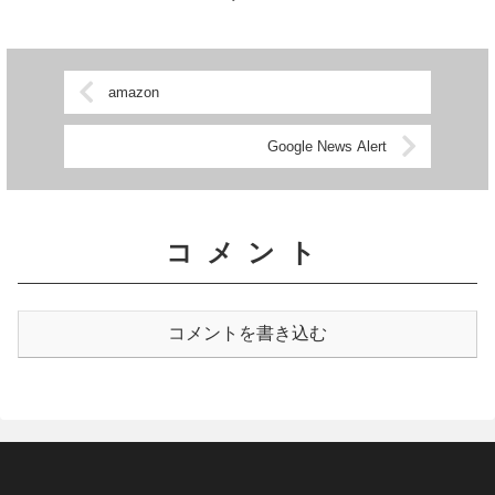
て急に商売気を出し始めてきてち
ょっとアレな感じです。明らかな
提灯記事を掲載し...
amazon
Google News Alert
コメント
コメントを書き込む