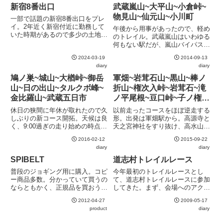
新宿8番出口
武蔵嵐山~大平山~小倉峠~
物見山~仙元山~小川町
一部で話題の新宿8番出口をプレ
イ。2年近く新宿付近に勤務して
午後から用事があったので、軽め
いた時期があるので多少の土地勘
のトレイル。武蔵嵐山はいわゆる
はある新宿3丁目から新宿南口へ
何もない駅だが、嵐山バイパス
はメトロプロムナードを迷いなく
(国道254号) 沿いにはロードサイ
進む新宿駅西口地下広場からどう
2024-03-19
2014-09-13
ド店が多数あるので、必要なもの
進むかが思案のしどころ。新宿副
diary
diary
があればそこで嵐山バイパスを横
都心4号街路地下道 (いわゆる...
切り、春日神社を経由して大平山
鳩ノ巣~城山~大楢峠~御岳
軍畑~岩茸石山~黒山~棒ノ
へ。低山ながら見晴らしは...
山~日の出山~タルクボ峰~
折山~権次入峠~岩茸石~滝
金比羅山~武蔵五日市
ノ平尾根~豆口峠~子ノ権現
~吾野
休日の狭間に年休が取れたので久
以前走ったコースをほぼ逆走する
しぶりの新コース開拓。天候は良
形。出発は軍畑駅から。高源寺と
く、9:00過ぎの走り始めの時点で
天之宮神社をすり抜け、高水山へ
あまり寒さを感じない。動き始め
向かう。連休の中日ということも
2016-02-12
2015-09-22
てすぐにウィンドブレーカーを脱
あり、結構な人出常福院の脇を駆
diary
diary
ぐ当初計画では越沢バットレス経
け上がると高水山のピーク。踏ま
由で大楢峠に入る予定だったが、
ないルートも取れそうだったが縁
SPIBELT
道志村トレイルレース
越沢林道開設工事の影響で通...
起物として踏んでおく岩茸石山
普段のジョギング用に購入。コピ
今年最初のトレイルレースとし
か...
ー商品多数。分かっていて買うの
て、道志村トレイルレースに参加
ならともかく、正規品を買おうと
してきた。まず、会場へのアクセ
思う方はご注意を公式ページを見
スの悪さは折り紙付き。大会パン
2012-04-27
2009-05-17
ていると、ベルトの太さから大き
フレットにも堂々と "公共交通機
product
diary
めの携帯電話が入るくらいまで伸
関が少ないのでお車でのご来場を
びる様に見えるが、実は裏側に折
お願いします" と書かれる程レー