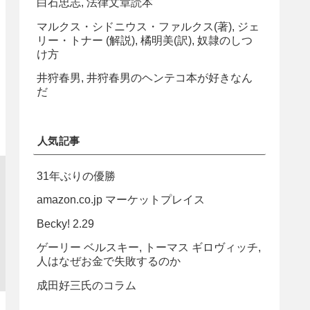
白石忠志, 法律文章読本
マルクス・シドニウス・ファルクス(著), ジェ
リー・トナー (解説), 橘明美(訳), 奴隷のしつ
け方
井狩春男, 井狩春男のヘンテコ本が好きなん
だ
人気記事
31年ぶりの優勝
amazon.co.jp マーケットプレイス
Becky! 2.29
ゲーリー ベルスキー, トーマス ギロヴィッチ,
人はなぜお金で失敗するのか
成田好三氏のコラム