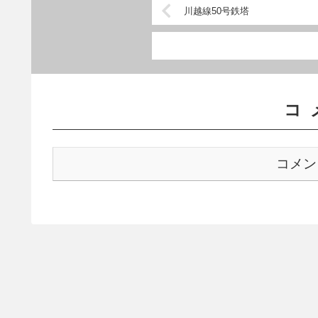
川越線50号鉄塔
コ
コメン