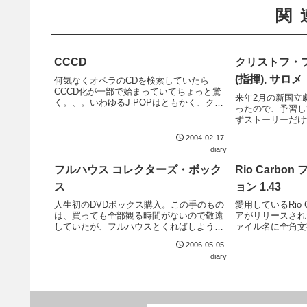
関
CCCD
クリストフ・
(指揮), サロメ
何気なくオペラのCDを検索していたら
CCCD化が一部で始まっていてちょっと驚
来年2月の新国立
く。、。いわゆるJ-POPはともかく、クラ
ったので、予習し
シックやオペラといった音にうるさいファ
ずストーリーだけ
ンの多そうなジャンルは安心だと思ってい
のだが、キャサリ
たのだが。今のところオペラにまでCCCD
2004-02-17
力に完全に引き込
を採用...
diary
フルハウス コレクターズ・ボック
Rio Carb
ス
ョン 1.43
人生初のDVDボックス購入。この手のもの
愛用しているRio 
は、買っても全部観る時間がないので敬遠
アがリリースされ
していたが、フルハウスとくればしようが
ァイル名に全角文
ない。ミシェルかわいいよミシェル。とり
入っている場合に
2006-05-05
あえず現在発売されている第2シーズンまで
致命的な問題が発
diary
買ったが、今後発売予定の第8シーズンまで
月以上もかかるの
合わせ...
っ...