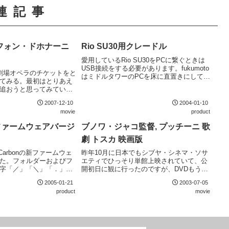
連記事
フォン・ドホナーニ
Rio SU30用クレードル
愛用しているRio SU30をPCに繋ぐときは
USB接続をする必要があります。fukumoto
劇場オペラのチケットをと
はミドルタワーのPCを床に直置きにしてお
てみる。最初はとりあえ
り直接本体のUSBポートに差し込むのは難
追おうと思ってみていた
しいため、USBの延長ケーブルを使ってPC
ン・マルフィターノの魅
の天板上で接続していまし...
2007-12-10
2004-01-10
まれる。
movie
product
on ファームウェアバージ
ブノワ・ジャコ監督, プッチーニ 歌
劇 トスカ 映画版
Carbonの新ファームウェ
昨年10月に日本でもシブヤ・シネマ・ソサ
た。フォルダーおよびフ
エティでひっそり単館上映されていて、公
字「／」「＼」「．」が
開初日に観に行ったのですが、DVDもうっ
誤動作するというかなり
かり買ってしまいました。アラーニャ、ゲ
2005-01-21
2003-07-05
見されてから修正まで1ヶ
オルギュー、ライモンディの豪華キャステ
product
movie
はどうかと思うが、直
ィングに加えて映画的演出もすばらしく初
心者にも...