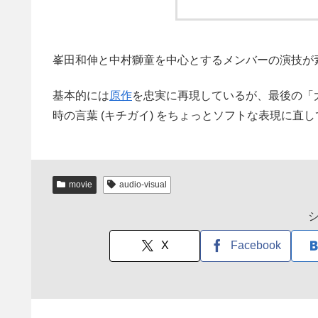
峯田和伸と中村獅童を中心とするメンバーの演技が
基本的には
原作
を忠実に再現しているが、最後の「
時の言葉 (キチガイ) をちょっとソフトな表現に
movie
audio-visual
X
Facebook