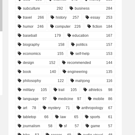
subculture
292
business
284
travel
266
history
257
essay
253
humor
246
computer
226
fiction
184
baseball
179
education
167
biography
158
politics
157
economics
155
self-help
153
design
152
recommended
144
book
140
engineering
135
philosophy
122
mahjong
116
military
105
trail
105
athletics
98
language
97
medicine
97
mobile
86
art
78
mystery
71
anthropology
67
tabletop
66
law
65
sports
61
journalism
58
sf
57
game
57
bike
53
soccer
49
audio-visual
48