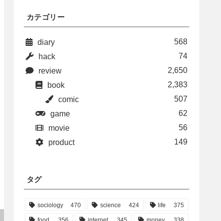
カテゴリー
568
diary
74
hack
2,650
review
2,383
book
507
comic
62
game
56
movie
149
product
タグ
sociology
470
science
424
life
375
food
356
internet
345
money
338