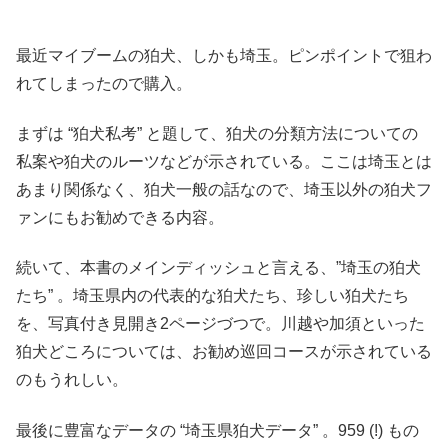
最近マイブームの狛犬、しかも埼玉。ピンポイントで狙わ
れてしまったので購入。
まずは “狛犬私考” と題して、狛犬の分類方法についての
私案や狛犬のルーツなどが示されている。ここは埼玉とは
あまり関係なく、狛犬一般の話なので、埼玉以外の狛犬フ
ァンにもお勧めできる内容。
続いて、本書のメインディッシュと言える、”埼玉の狛犬
たち” 。埼玉県内の代表的な狛犬たち、珍しい狛犬たち
を、写真付き見開き2ページづつで。川越や加須といった
狛犬どころについては、お勧め巡回コースが示されている
のもうれしい。
最後に豊富なデータの “埼玉県狛犬データ” 。959 (!) もの