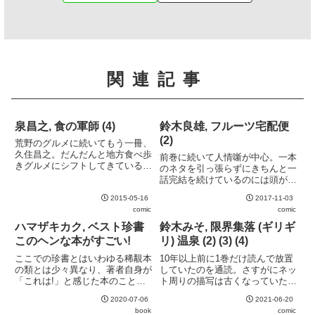
関連記事
泉昌之, 食の軍師 (4)
鈴木良雄, フルーツ宅配便
(2)
荒野のグルメに続いてもう一冊、
久住昌之。だんだんと地方食べ歩
前巻に続いて人情噺が中心。一本
きグルメにシフトしてきている印
のネタを引っ張らずにきちんと一
象。オチも力石に頼り過ぎか。
話完結を続けているのには頭が下
がる。
2015-05-16
2017-11-03
comic
comic
ハマザキカク, ベスト珍書
鈴木みそ, 限界集落 (ギリギ
このヘンな本がすごい!
リ) 温泉 (2) (3) (4)
ここでの珍書とはいわゆる稀覯本
10年以上前に1巻だけ読んで放置
の類とは少々異なり、著者自身が
していたのを通読。さすがにネッ
「これは!」と感じた本のこと。
ト周りの描写は古くなっていたり
著者は社会評論社勤務ということ
ヲタクの行動力が過大に描かれて
2020-07-06
2021-06-20
もあり、視点はどうしても出版人
いたりとアラはあるものの、それ
book
comic
寄り。写真集から語学書、医学書
を吹き飛ばすだけの勢いがある。