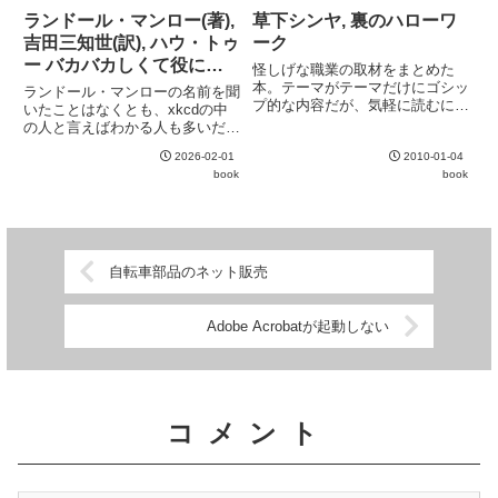
までずらりと100冊が並んでお
4巻できれいにまとまったもの
ランドール・マンロー(著),
草下シンヤ, 裏のハローワ
り、きっと一冊くらいは気にな
の、主人公・溝田の過去が謎の
吉田三知世(訳), ハウ・トゥ
ーク
る...
ま...
ー バカバカしくて役に立
怪しげな職業の取材をまとめた
たない暮らしの科学
本。テーマがテーマだけにゴシッ
ランドール・マンローの名前を聞
プ的な内容だが、気軽に読むには
いたことはなくとも、xkcdの中
申し分ない。
の人と言えばわかる人も多いだろ
う。おなじみの棒人間のイラスト
2026-02-01
2010-01-04
と共にバカバカしい科学を提供し
book
book
てくれる。内容はいちいちバカバ
カしいのだが、科学的な記述は大
真面目なので子どもに読ませて...
自転車部品のネット販売
Adobe Acrobatが起動しない
コメント