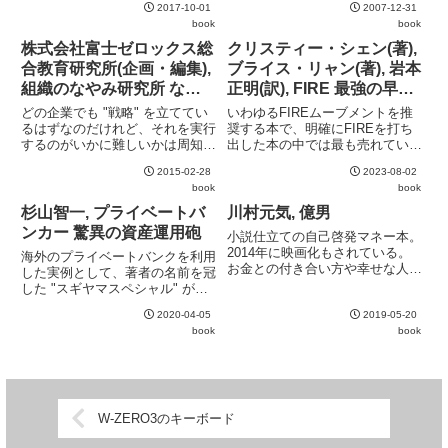
2017-10-01
2007-12-31
が、自己啓発本としてみれば良い
はある。最終章に、社会責任投資
book
book
出来。ファンならもちろん買い。
を持ってきたのは興味深いとこ
ろ。むしろこのあたりを掘り下げ
株式会社富士ゼロックス総
クリスティー・シェン(著),
た方が類書との差別化ができたの
合教育研究所(企画・編集),
ブライス・リャン(著), 岩本
で...
組織のなやみ研究所 な
正明(訳), FIRE 最強の早期
ぜ、戦略を実行するのはむ
リタイア術 最速でお金か
どの企業でも "戦略" を立ててい
いわゆるFIREムーブメントを推
ずかしい?
ら自由になれる究極メソッ
るはずなのだけれど、それを実行
奨する本で、明確にFIREを打ち
するのがいかに難しいかは周知の
出した本の中では最も売れている
ド
通り。ではそれがなぜ難しいのか
本だろう。かなりの部分が自伝的
2015-02-28
2023-08-02
を深掘りしたのが本書。世の中に
な内容。中国の貧しい地域出身で
book
book
"戦略" の立て方を解説する本は
カナダへ移民した家族という出自
多いが、その実行の難しさを論じ
もあり、徹底してお金のリアルを
杉山智一, プライベートバ
川村元気, 億男
た本は意外に少ない。そ...
追求している。専攻を選択す...
ンカー 驚異の資産運用砲
小説仕立ての自己啓発マネー本。
2014年に映画化もされている。
海外のプライベートバンクを利用
お金との付き合い方や幸せな人生
した実例として、著者の名前を冠
を考えるヒントが散りばめられて
した "スギヤマスペシャル" が紹
いる。充分なお金を得ることで欲
介されているが、これはレバレッ
が奪われてしまう気持ちは良く理
2020-04-05
2019-05-20
ジをかけて高利回りの生命保険に
解できる。
book
book
加入するというもの。当然、レバ
レッジをかけるためのコストがか
かるわけだが、その部分をこ...
W-ZERO3のキーボード