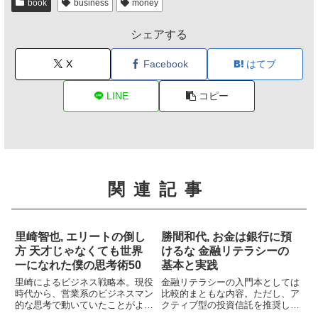
book
business
money
シェアする
X
Facebook
はてブ
LINE
コピー
関連記事
里崎智也, エリートの倒し
勝間和代, お金は銀行に預
方 天才じゃなくても世界
けるな 金融リテラシーの
一になれた僕の思考術50
基本と実践
里崎によるビジネス戦略本。現役
金融リテラシーの入門本としては
時代から、営業系のビジネスマン
比較的まともな内容。ただし、ア
的な思考で動いていたことがよく
クティブ型の投資信託を推奨して
分かる。多分に精神論的ではある
いるような箇所はちょっと疑問で