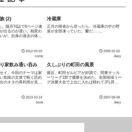
 (2)
冷蔵庫
た。隔月刊誌で8ページ連
正月の帰省から戻ったら、冷蔵庫の中の野
が出るのが遅い。相変わ
菜が全部凍っていた。鬱だ……。
いが、自身の過去の体験
ッセイマンガなのでやや
いている印象。所々、企
めたのもむべなるかな。
2012-03-03
2005-01-02
comic
diary
とり家飲み通い呑み
久しぶりの町田の風景
セイ。今回のテーマは家
最近、町田ゼルビアが好調で、関東サッカ
い気味の文体で軽く読め
ーリーグ1部で優勝を決めた。全国地域リー
出のネタの再利用が見ら
グ決勝大会で上位に入れば晴れてJFL昇格
出版過多のせいか。
となる。町田は就職で離れるまで多くの時
間を過ごしたこともあり愛着のある街なの
で、これを機会に訪れてみることにした。
2013-10-14
2007-09-09
18きっ...
book
diary