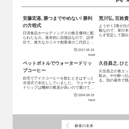
安藤宏基, 勝つまでやめない! 勝利
荒川弘, 百姓貴族
の方程式
ようやく2巻が出
載なので、単行本
日清食品ホールディングスの株主優待に配
らず安定して面白
られたもの。基本的に自慢話なので、話半
を描くタイプのエ
分で。偉大なカリスマ創業者の二代目とし
ネタの枯渇が近づ
ての苦心が伺える。
画ネタが混ざり始
2017-05-26
book
ペットボトルでウォータードリッ
久住昌之, ひ
プコーヒー
久住昌之の食エッ
飲み。やや酔っ払
自宅でアイスコーヒーを飲むときはずっと
る。別の著作で既
冷浸式で水出ししていました。 ウォーター
れるのは、最近の
ドリップは機材の敷居が高いので避けてい
たのですが、ペットボトルでウォータード
2004-08-29
リップという記事をみつけたのでまねして
hack
みました。手元のペットボトルが350mlの
ものが...
麻雀の未来