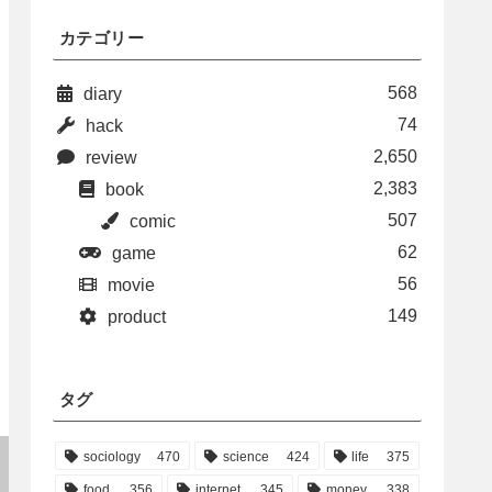
カテゴリー
568
diary
74
hack
2,650
review
2,383
book
507
comic
62
game
56
movie
149
product
タグ
sociology
470
science
424
life
375
food
356
internet
345
money
338