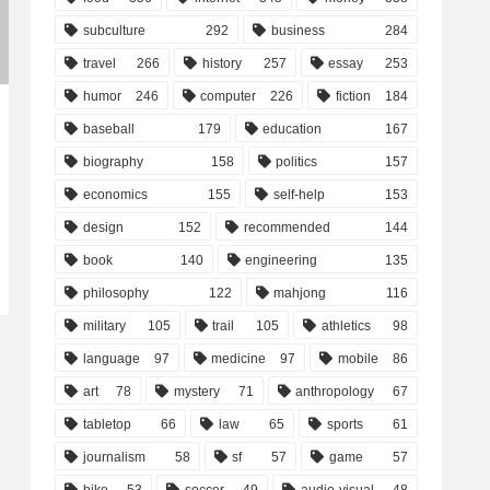
subculture
292
business
284
travel
266
history
257
essay
253
humor
246
computer
226
fiction
184
baseball
179
education
167
biography
158
politics
157
economics
155
self-help
153
design
152
recommended
144
book
140
engineering
135
philosophy
122
mahjong
116
military
105
trail
105
athletics
98
language
97
medicine
97
mobile
86
art
78
mystery
71
anthropology
67
tabletop
66
law
65
sports
61
journalism
58
sf
57
game
57
bike
53
soccer
49
audio-visual
48