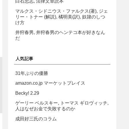
白石忠志, 法律文章読本
マルクス・シドニウス・ファルクス(著), ジェ
リー・トナー (解説), 橘明美(訳), 奴隷のしつ
け方
井狩春男, 井狩春男のヘンテコ本が好きなん
だ
人気記事
31年ぶりの優勝
amazon.co.jp マーケットプレイス
Becky! 2.29
ゲーリー ベルスキー, トーマス ギロヴィッチ,
人はなぜお金で失敗するのか
成田好三氏のコラム