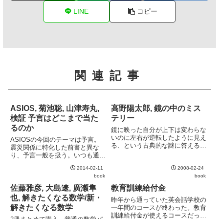
LINE
コピー
関連記事
ASIOS, 菊池聡, 山津寿丸,
高野陽太郎, 鏡の中のミス
検証 予言はどこまで当た
テリー
るのか
鏡に映った自分が上下は変わらな
いのに左右が逆転したように見え
ASIOSの今回のテーマは予言。
る、という古典的な謎に答える
震災関係に特化した前書と異な
本。従来述べられてきた仮説 (た
り、予言一般を扱う。いつも通り
とえば人間の体がほぼ左右対称な
の労作で、読み応えも十分。しか
ことに起因するという対称仮説な
2014-02-11
2008-02-24
しながら予言という少々手垢のつ
ど) がきちんとサーベイされ、そ
book
book
いたテーマを扱う以上、ノストラ
れぞれの問題点もよくまとまっ...
ダムスやエドガー・ケイシーとい
佐藤雅彦, 大島遼, 廣瀬隼
教育訓練給付金
った既に各所で論じられている
也, 解きたくなる数学/新・
昨年から通っていた英会話学校の
予...
解きたくなる数学
一年間のコースが終わった。教育
訓練給付金が使えるコースだった