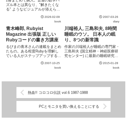
2冊まとめて購入。普通の数学パ
ので、その支給申請をしないとい
ズル本とは異なり、"解きたくな
けない。もらった申請書類を見る
る" ようなビジュアルが添えられ
と面倒そうでうんざり。申請は本
ているのがミソ。子供の食いつき
人が個別に行う。教育訓練施設が
2026-02-09
2007-03-26
も良い。
まとめてやってくれるわけでは
book
diary
な...
青木峰郎, Rubyist
川端裕人, 三島和夫, 8時間
Magazine 出張版 正しい
睡眠のウソ。 日本人の眠
Rubyコードの書き方講座
り、8つの新常識
るびまの青木さんの連載をまとめ
作家の川端裕人が睡眠の専門家・
たもの。ある程度Rubyを理解し
三島和夫 (国立精神・神経医療研
ている人がステップアップするに
究センター) に最新の睡眠研究の
はうってつけの一冊。実際のコー
事情を伺うスタイル。少々前の研
2007-10-25
2015-01-28
ドを添削する構成なので、多くの
究で有名になりひとり歩きしてい
book
book
人が陥りやすい間違いを効率的に
た体内時計25時間周期説、8時間
学ぶことが出来る。特に、あまり
睡眠が理想とする俗説など、睡眠
文書化されることがない暗黙の...
に関わる従来の通説を次々...
熱血!! コロコロ伝説 vol.6 1987-1988
PCとモニタを買い換えることにする