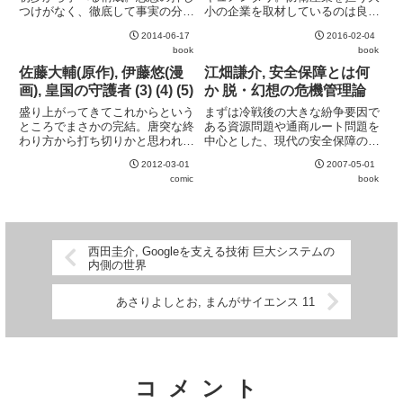
つけがなく、徹底して事実の分析
小の企業を取材しているのは良い
にのみこだわる姿勢は好感を持て
のだが、正面からの取材で担当者
2014-06-17
2016-02-04
る。2001年の出版のため、日本
が話した内容をそのまま無批判に
book
book
を取り巻く状況が現在とは異なる
記している印象が拭えない。もう
点には注意が必要。またところど
少しジャーナリストとして批判的
佐藤大輔(原作), 伊藤悠(漫
江畑謙介, 安全保障とは何
ころ校正が甘く、日本語として...
な目線もあればと思う。
画), 皇国の守護者 (3) (4) (5)
か 脱・幻想の危機管理論
盛り上がってきてこれからという
まずは冷戦後の大きな紛争要因で
ところでまさかの完結。唐突な終
ある資源問題や通商ルート問題を
わり方から打ち切りかと思われる
中心とした、現代の安全保障の構
が、これだけの作品を途中打ち切
造の解説。冷戦中の東西ブロック
2012-03-01
2007-05-01
りとするのは理解に苦しむ。
構造から冷戦後の共同体を基盤と
comic
book
した構造への変化がよくわかる。
さらに、アジア・太平洋の安全保
障を考える上で重要なプレイヤ
ー...
西田圭介, Googleを支える技術 巨大システムの
内側の世界
あさりよしとお, まんがサイエンス 11
コメント