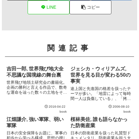
LINE
コピー
関連記事
吉田一郎, 世界飛び地大全
ジェシカ・ウィリアムズ,
不思議な国境線の舞台裏
世界を見る目が変わる50の
事実
世界飛び地領土研究会の書籍化。
企画の勝利と言える作品で、数奇
途上国と先進国の格差を扱ったテ
な運命を辿った数々の土地をその
ーマが多い。「地雷によって毎時
歴史と共に楽しめる。机上の調査
間一人は負傷している」、「拷問
のみの本で現地の訪問などはない
は一五〇カ国以上で行われてい
が、その土地の歴史を俯瞰するた
2016-04-22
2006-08-10
る」、「世界では七人に一人が
めの本なのであまり気にならな
book
book
日々飢えている」など、ショッキ
い。また、この種の本にしては政
ングな数字が並ぶ。読み物として
江畑謙介, 強い軍隊、弱い
桜林美佐, 誰も語らなかっ
治...
は非常に興味深いが、100人の村
軍隊
た防衛産業
...
日本の安全保障をお題に、軍事の
日本の防衛産業を扱った礼賛型ド
初歩から学べる構成。思想の押し
キュメンタリ。防衛産業を担う大