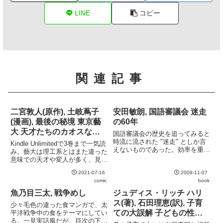
LINE
コピー
関連記事
二宮敦人(原作), 土岐蔦子
安田敏朗, 国語審議会 迷走
(漫画), 最後の秘境 東京藝
の60年
大 天才たちのカオスな日
国語審議会の歴史を追ってみると
常 (1) (2) (3)
時流に流された "迷走" としか言
Kindle Unlimitedで3巻まで一気読
えないものであった。効率を重視
み。藝大は理工系とはまた違った
する "現在派" と歴史や文化を重
意味での天才や変人が多く、見て
視する "歴史派" との対立が迷走
いるだけで楽しい。好きを極めて
の大きな要因であるものの、その
2021-07-16
2009-11-07
しまった人が多いのは予想通りだ
バランスが世間の空気や政治的な
comic
book
ったが、特に好きでもないにもか
意図によって大きく...
かわらず藝大に入ってしまう人が
魚乃目三太, 戦争めし
ジュディス・リッチ ハリ
いるのが驚き...
ス(著), 石田理恵(訳), 子育
少々毛色の違った食マンガで、太
ての大誤解 子どもの性格
平洋戦争中の食をテーマにしてい
る。一見実話風だが、目次の下に
を決定するものは何か