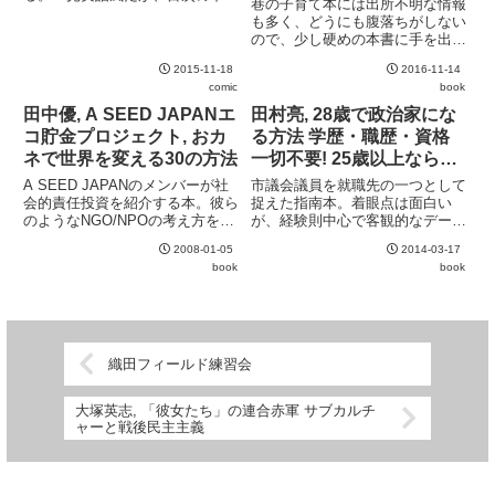
巷の子育て本には出所不明な情報
小さく書かれている通りあくまで
も多く、どうにも腹落ちがしない
も "事実をもとにした創作秘
ので、少し硬めの本書に手を出し
話"。どこまでが事実かはわから
てみた。既に絶版になっており中
ないものの、純粋にフィクション
2015-11-18
2016-11-14
古も結構な値段なので、地元図書
と割りきって読む分には文句なし
comic
book
館で拝借。"育児のしかたが子ど
に...
もの性格と将来を決定する" とい
田中優, A SEED JAPANエ
田村亮, 28歳で政治家にな
ういわゆる子育て神話や、"出...
コ貯金プロジェクト, おカ
る方法 学歴・職歴・資格
ネで世界を変える30の方法
一切不要! 25歳以上なら誰
でもなれる!
A SEED JAPANのメンバーが社
市議会議員を就職先の一つとして
会的責任投資を紹介する本。彼ら
捉えた指南本。着眼点は面白い
のようなNGO/NPOの考え方を知
が、経験則中心で客観的なデータ
るためには良い本だと思う。しか
がほとんどないのが残念。著者は
2008-01-05
2014-03-17
しながら、本当に彼らの言う仕組
選挙用品ドットコムの代表でもあ
book
book
みを実現した際にどれだけ負の効
るので、そのバイアスがかかって
果が出てくるのかの踏み込みが浅
いる点には注意。ネットだけの選
く、良い面だけが取...
挙活動を酷評しているのもそのあ
た...
織田フィールド練習会
大塚英志, 「彼女たち」の連合赤軍 サブカルチ
ャーと戦後民主主義