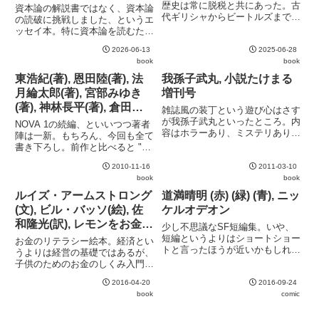
歴史は常に脱税と共にあった。古
資本論の解説書ではなく、資本論
代ギリシャからビートルズまで、
の読破に挑戦しました、というエ
古今東西の脱税を取り上げてい
ッセイ本。特に資本論を読むため
る。著者は元国税調査官というこ
のヒントが含まれているわけでは
ともあり、徴収側の理屈に偏って
2026-06-13
2025-06-28
なく、あくまでも資本論と格闘す
いるのは注意。
book
book
る日々を綴っているに過ぎない。
著者のファンなら楽しめると思
東浩紀(著), 恩田陸(著), 法
我孫子武丸, 小説たけまる
う。しりあがり寿の挿絵にも注
月綸太郎(著), 宮部みゆき
増刊号
目。
(著), 神林長平(著), 倉田タ
雑誌風の装丁という遊び心はさす
カシ(著), 小路幸也(著), 新
が我孫子武丸といったところ。内
NOVA 1の続編、といいつつ著者
容はホラーあり、ミステリありの
城カズマ(著), 曽根圭介(著),
陣は一新。もちろん、今回も全て
短編集で飽きさせない。また、さ
書き下ろし。前作と比べると "バ
田辺青蛙(著), 津原泰水(著),
りげなく挟み込まれている "叙述
ベルの牢獄" や "夕暮にゆうくり
西崎憲(著), 大森望(責任編
トリック試論" が妙に質が高い。
2010-11-16
2011-03-10
なき声満ちて風" など、実験的作
集), NOVA 2 書き下ろし日
book
book
品も多くばらつきが大きい印象。
本SFコレクション
東浩紀や宮部みゆきといった、あ
ルイズ・アームストロング
道満晴明 (赤) (緑) (青), ニッ
まりSF作家として...
(文), ビル・バッソ(絵), 佐
ケルオデオン
和隆光(訳), レモンをお金に
少し不思議なSF短編集。いや、
かえる法
短編というよりはショートショー
お金のリテラシー絵本。経済とい
トと言ったほうが近いかもしれな
うよりは経営の基礎ではあるが、
い。一部連作的な作品もあり。ど
子供のためのお金のしくみ入門書
れも良質な作品ばかりだが、特に
としてみると良い出来。
中期の緑に完成度の高い作品が多
2016-04-20
2016-09-24
い様に思う。
book
comic