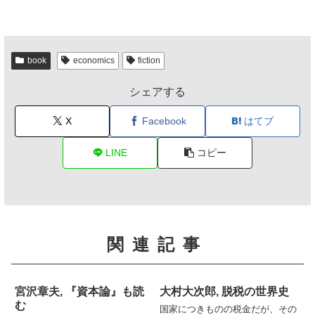
book
economics
fiction
シェアする
X
Facebook
はてブ
LINE
コピー
関連記事
宮沢章夫, 『資本論』も読
大村大次郎, 脱税の世界史
む
国家につきものの税金だが、その