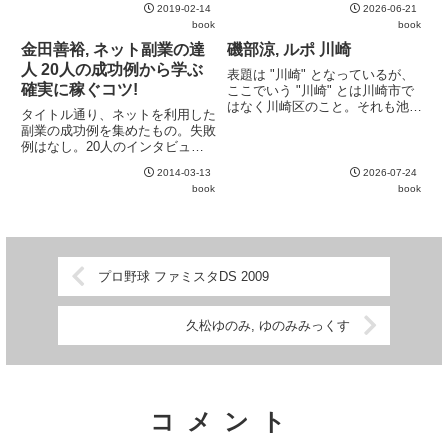
膨大なイラストに起こした労作。
2019-02-14
2026-06-21
通など、さまざまな要因が絡み合
通して読む本ではないかもしれな
book
book
って大量の食品ロスを生み出して
いが、資料として手元...
いることがよく分かる。
金田善裕, ネット副業の達
磯部涼, ルポ 川崎
人 20人の成功例から学ぶ
表題は "川崎" となっているが、
確実に稼ぐコツ!
ここでいう "川崎" とは川崎市で
はなく川崎区のこと。それも池上
タイトル通り、ネットを利用した
町や桜本など、一部地域に偏って
副業の成功例を集めたもの。失敗
いる。取材対象もBAD HOPなど
例はなし。20人のインタビュー
のヒップホップ文化周りが中心。
と成功体験をそのまま掲載してい
それらの文化に興味があるのなら
2014-03-13
2026-07-24
るだけで、共通項を見出そうとい
ば一読する価値があ...
book
book
った試みなどは特にない。校正が
甘く、誤字が目立つのがやや難。
プロ野球 ファミスタDS 2009
久松ゆのみ, ゆのみみっくす
コメント