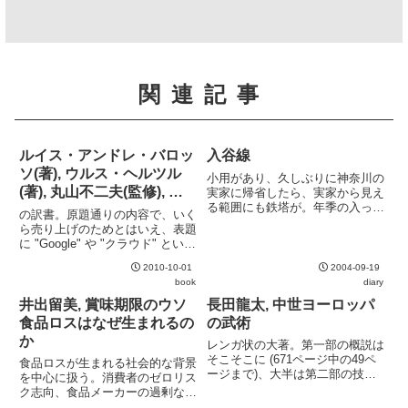
関連記事
ルイス・アンドレ・バロッ
入谷線
ソ(著), ウルス・ヘルツル
小用があり、久しぶりに神奈川の
(著), 丸山不二夫(監修), 首
実家に帰省したら、実家から見え
る範囲にも鉄塔が。年季の入った
藤一幸(監修), 浦本直彦(監
の訳書。原題通りの内容で、いく
入谷線7号鉄塔。以前、何年も住
修), 高嶋優子(訳), 徳弘太郎
ら売り上げのためとはいえ、表題
んでいたのにまったく視界に入ら
に "Google" や "クラウド" といっ
(訳), Googleクラウドの核
なかったオブジェをあぶり出して
た流行り言葉を無理矢理埋め込む
心 巨大データセンターの
くれた は偉大な作品だと改めて
2010-10-01
2004-09-19
のは感心できない。やや工学系論
思った。
変貌と運用の経済学
book
diary
文のような堅さがあるが、内容は
しっかりしている。これからのデ
井出留美, 賞味期限のウソ
長田龍太, 中世ヨーロッパ
ータセンター、...
食品ロスはなぜ生まれるの
の武術
か
レンガ状の大著。第一部の概説は
そこそこに (671ページ中の49ペ
食品ロスが生まれる社会的な背景
ージまで)、大半は第二部の技紹
を中心に扱う。消費者のゼロリス
介が占める。文献 (シェシトビュ
ク志向、食品メーカーの過剰な安
ッフ) に残された武術を解釈し、
全基準、日付後退品を拒否する流