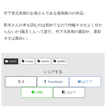
竹下登元首相のお孫さんである漫画家のの作品。
影木さんの本を読むのは初めてなので内輪ネタがよく分か
らないが (蔵王くんって誰?) 、竹下元首相の素顔や、選挙
ネタは面白い。
comic
essay
humor
politics
シェアする
X
Facebook
はてブ
LINE
コピー