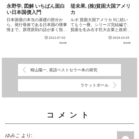
のが印象的。
永野学, 図解 いちばん面白
堤未果, (株)貧困大国アメリ
い日本国債入門
カ
日本国債の本当の基礎の部分か
ルポ 貧困大国アメリカ IIに続い
ら、発行母体である日本国の懐事
てもう一冊。シリーズ完結編で、
情まで。原理原則の話が多く投資
貧困を生み出す巨大企業と政府の
にそのまま活用できる情報は少な
癒着を見事に描ききっている。大
2012-07-02
2019-10-25
いが、読みやすく真っ当な内容な
企業に絡め取られる農場経営、
book
book
ので基礎固めにはお勧めできる。
GM種子による食の支配、切り売
りされる公共サービス。どれも現
在のアメリカを理解する上で欠...
晴山陽一, 英語ベストセラー本の研究
ラケットボール
コメント
ゆみこ
より: