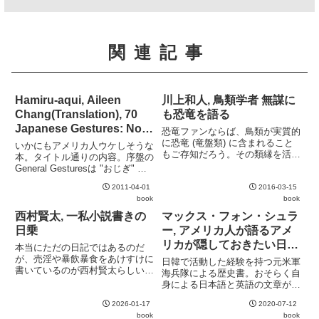
関連記事
Hamiru-aqui, Aileen
川上和人, 鳥類学者 無謀に
Chang(Translation), 70
も恐竜を語る
Japanese Gestures: No
恐竜ファンならば、鳥類が実質的
Language
に恐竜 (竜盤類) に含まれること
いかにもアメリカ人ウケしそうな
もご存知だろう。その類縁を活か
Communication
本。タイトル通りの内容。序盤の
し、現生の鳥類からの類推により
General Gesturesは "おじぎ" や
恐竜の整体を推測しようという試
"はい、いいえ" などまだまとも
みが本書。もちろん厳密な科学論
2011-04-01
2016-03-15
な内容だが、後半のChildren's
文ではなくかなり大胆な仮説も多
book
book
Gesturesは "ぱんつーまるみえ"
数含まれるが (これは著者...
や "えんがち...
西村賢太, 一私小説書きの
マックス・フォン・シュラ
日乗
ー, アメリカ人が語るアメ
リカが隠しておきたい日本
本当にただの日記ではあるのだ
の歴史
が、売淫や暴飲暴食をあけすけに
日韓で活動した経験を持つ元米軍
書いているのが西村賢太らしい。
海兵隊による歴史書。おそらく自
その生活、特に酒量を見ると失礼
身による日本語と英語の文章が併
ながら夭折やむなしと思えてく
記されるスタイル。日本の自虐史
る。
2026-01-17
2020-07-12
観を否定する以上に、米国 (や西
book
book
洋) の傲慢さを自ら批判している