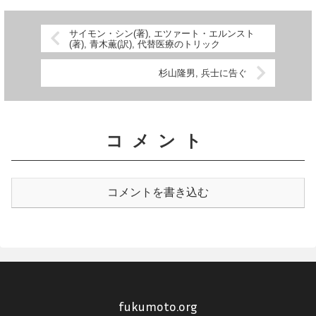
サイモン・シン(著), エツァート・エルンスト
(著), 青木薫(訳), 代替医療のトリック
杉山隆男, 兵士に告ぐ
コメント
コメントを書き込む
fukumoto.org