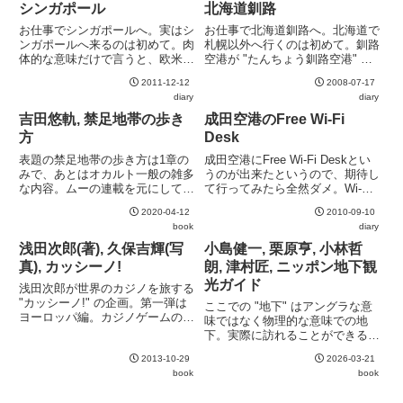
シンガポール
北海道釧路
お仕事でシンガポールへ。実はシ
お仕事で北海道釧路へ。北海道で
ンガポールへ来るのは初めて。肉
札幌以外へ行くのは初めて。釧路
体的な意味だけで言うと、欧米に
空港が "たんちょう釧路空港" と
比べて非常に楽な旅今は羽田から
呼ばれている様に、たんちょうが
2011-12-12
2008-07-17
の直行便が出ているので、成田に
強くアピールされている。ちなみ
diary
diary
行かなくて良いのがありがたい片
に正式名称は "たんちょうづる"
道7時間強のフライトは少々長い
ではなく "たんちょう"この季節
吉田悠軌, 禁足地帯の歩き
成田空港のFree Wi-Fi
が、時差が1時間しかないので
でも半袖では肌寒いく...
方
Desk
時...
表題の禁足地帯の歩き方は1章の
成田空港にFree Wi-Fi Deskとい
みで、あとはオカルト一般の雑多
うのが出来たというので、期待し
な内容。ムーの連載を元にしてい
て行ってみたら全然ダメ。Wi-Fi
るだけあって、その胡散臭さがた
は掴めているように見えるが、何
2020-04-12
2010-09-10
まらない。
も流れずに時間切れ。
book
diary
浅田次郎(著), 久保吉輝(写
小島健一, 栗原亨, 小林哲
真), カッシーノ!
朗, 津村匠, ニッポン地下観
光ガイド
浅田次郎が世界のカジノを旅する
"カッシーノ!" の企画。第一弾は
ここでの "地下" はアングラな意
ヨーロッパ編。カジノゲームの勝
味ではなく物理的な意味での地
ち方などが学べる本ではないが、
下。実際に訪れることができる施
カジノでの振る舞いや痩せ我慢、
設が中心で、意外に関東近郊のも
ギャンブラーの心意気、著者の人
2013-10-29
2026-03-21
のも多い。各施設の写真も美麗
生観は嫌というほど伝わってく
book
book
で、異世界感がある。
る。久保吉輝による写真を眺...