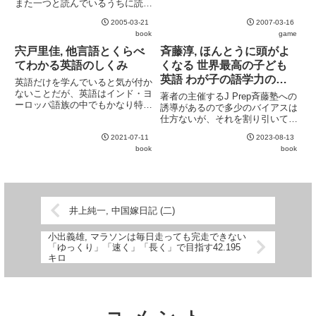
があったため :-Pの発売までは少
また一つと読んでいるうちに読み
し間があるので、を購入してみ
切ってしまった。言語と政治の関
た。えいご漬けがディクテーショ
2005-03-21
2007-03-16
係の深さやドロドロした部分を改
ン指向なのに対して、こちらはボ
book
game
めて認識させられる一冊。お勧
キャビル指向。出来合のスケジ...
め。
宍戸里佳, 他言語とくらべ
斉藤淳, ほんとうに頭がよ
てわかる英語のしくみ
くなる 世界最高の子ども
英語 わが子の語学力のた
英語だけを学んでいると気が付か
めに親ができること全て!
ないことだが、英語はインド・ヨ
著者の主催するJ Prep斉藤塾への
ーロッパ語族の中でもかなり特異
誘導があるので多少のバイアスは
な言語である。そこで、他のヨー
仕方ないが、それを割り引いて読
ロッパ言語、特に著者の専門であ
めば役に立つ情報も多い。多様な
り同じゲルマン語から枝分かれし
2021-07-11
2023-08-13
教材へのポインタが示されるの
た兄弟語でもあるドイツ語と比べ
book
book
で、それを目当てに読むのも良
てみることで、その特異性をあ
い。英語の音に重きを置いている
ぶ...
姿勢は評価できる。フォニック...
井上純一, 中国嫁日記 (二)
小出義雄, マラソンは毎日走っても完走できない
「ゆっくり」「速く」「長く」で目指す42.195
キロ