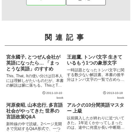
関連記事
宮永國子, とつぜん会社が
王超鷹, トンパ文字 生きて
英語になったら… 「まっ
いるもう1つの象形文字
とうな英語」のすすめ
一時話題となったトンパ文字に関
する数少ない解説書。本書の後半
This, That, Itの使い分けは日本人
分はトンパ文字の一覧で占められ
には理解しがたいものだが、本書
ており、読み物となっているのは
の解説は腑に落ちる。ThisとThat
前半のみ。その前半も大半はトン
は "これ" と "あれ" ではない。ま
パ文字を操るナシ族の風俗の解説
2011-10-10
2013-10-18
た、形容詞と分詞の違いはThisや
や彼らの住む麗江県への旅行記。
book
book
Thatの違い以上に無自覚だった部
元々文法がはっきりとせず、そ
分だが、感情表現と...
河原俊昭, 山本忠行, 多言語
アルクの10分間英語マスタ
の...
社会がやってきた 世界の
ー 上級
言語政策Q&A
以前購入したが終わりに近づいて
きた。1年近くかかってしまった
新幹線の中で読破。2ページ見開
のは、途中に何度か長い中断期間
きで完結するQ&A形式で、一つ