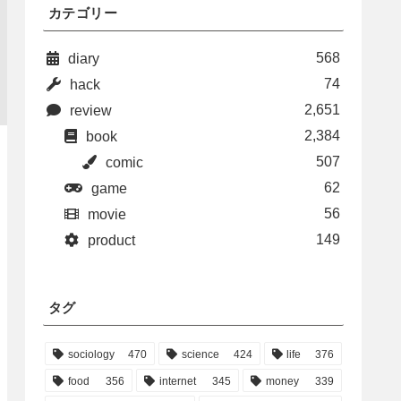
カテゴリー
568
diary
74
hack
2,651
review
2,384
book
507
comic
62
game
56
movie
149
product
タグ
sociology
470
science
424
life
376
food
356
internet
345
money
339