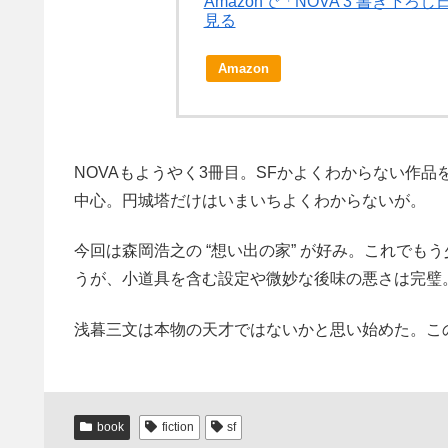
Amazonで「NOVA 3 書き下
見る
Amazon
NOVAもようやく3冊目。SFかよくわからない作
中心。円城塔だけはいまいちよくわからないが。
今回は森岡浩之の “想い出の家” が好み。これで
うが、小道具を含む設定や微妙な後味の悪さは完璧
浅暮三文は本物の天才ではないかと思い始めた。こ
book
fiction
sf