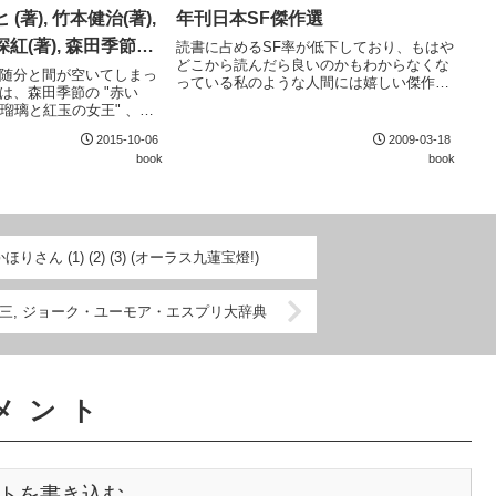
 (著), 竹本健治(著),
年刊日本SF傑作選
深紅(著), 森田季節
読書に占めるSF率が低下しており、もはや
どこから読んだら良いのかもわからなくな
(著), 大森望(責任編
随分と間が空いてしまっ
っている私のような人間には嬉しい傑作
は、森田季節の "赤い
4 書き下ろし日本SFコ
選。北國浩二、林譲治、伊藤計劃あたりは
"瑠璃と紅玉の女王" 、山
かなり好み。
トランド" あたりか。特に
2015-10-06
2009-03-18
王" は好みの作品。寓話の
book
book
訓らしいものが...
ん (1) (2) (3) (オーラス九蓮宝燈!)
三, ジョーク・ユーモア・エスプリ大辞典
メント
トを書き込む