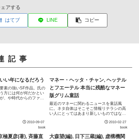
シェアする
はてブ
LINE
コピー
連記事
はいい年になるだろう
マネー・ヘッタ・チャン, ヘッテル
とフエーテル 本当に残酷なマネー
要素の強いSF作品。氏の
う方には何が何だかとい
版グリム童話
が、や時代からのファン
できている楽しさがあ
最近のマネーに関わるニュースを童話風
面を吐露する場面などフ
に。ネタ自体はそこそこ情報リテラシの高
面してしまうようなもの
い人にとってはあまり新しいものではない
が、一気に読ませてしまう文章のセンスは
2010-09-07
2010-02-27
なかなかのもの。著者のblogもおすすめ。
book
book
京極夏彦(著), 斉藤直
大森望(編), 日下三蔵(編), 虚構機関