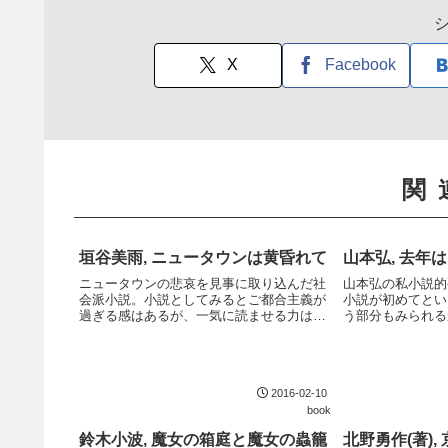
X
Facebook
関
垣谷美雨, ニュータウンは黄昏れて
山本弘, 去年
ニュータウンの悲哀を見事に取り込んだ社
山本弘の私小説的
会派小説。小説としてみるとご都合主義が
小説が初めてとい
過ぎる感はあるが、一気に読ませる力はあ
う部分もみられる
る。肝心のニュータウンの内情がきっちり
である私には共有
描かれているのが何より素晴らしい。
る。また、氏の内
ァンでなければ赤
が多いが、こ...
2016-02-10
book
鈴木小波, 魔女の箱庭と魔女の蟲籠
北野勇作(著), 