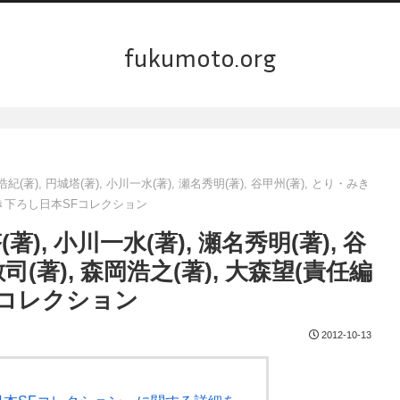
fukumoto.org
浩紀(著), 円城塔(著), 小川一水(著), 瀬名秀明(著), 谷甲州(著), とり・みき
 3 書き下ろし日本SFコレクション
(著), 小川一水(著), 瀬名秀明(著), 谷
敏司(著), 森岡浩之(著), 大森望(責任編
SFコレクション
2012-10-13