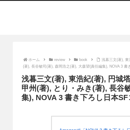
ホーム
review
book
浅暮三文(著), 東
(著), 長谷敏司(著), 森岡浩之(著), 大森望(責任編集), NOVA
浅暮三文(著), 東浩紀(著), 円城塔
甲州(著), とり・みき(著), 長谷
集), NOVA 3 書き下ろし日本