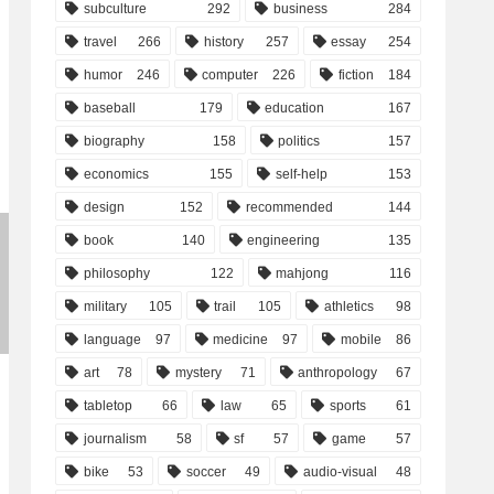
subculture
292
business
284
travel
266
history
257
essay
254
humor
246
computer
226
fiction
184
baseball
179
education
167
biography
158
politics
157
economics
155
self-help
153
design
152
recommended
144
book
140
engineering
135
philosophy
122
mahjong
116
military
105
trail
105
athletics
98
language
97
medicine
97
mobile
86
art
78
mystery
71
anthropology
67
tabletop
66
law
65
sports
61
journalism
58
sf
57
game
57
bike
53
soccer
49
audio-visual
48