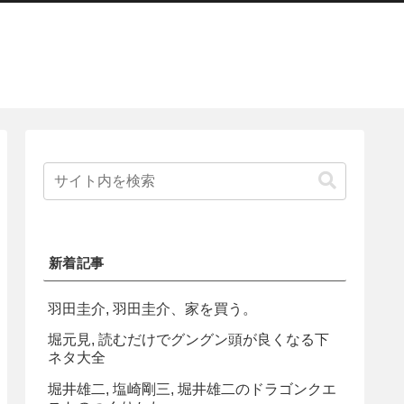
新着記事
羽田圭介, 羽田圭介、家を買う。
堀元見, 読むだけでグングン頭が良くなる下
ネタ大全
堀井雄二, 塩崎剛三, 堀井雄二のドラゴンクエ