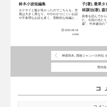
鈴木小波短編集
子(著), 最果タヒ
林譲治(著), 森
ホクサイと飯が良かったのでこちらも。作
風は大きく異なり、ややわかりにくいお話
(著), 山田正紀
前巻を読んでから
や不条理なお話も多く、実験的な短編と感
た。今回の当たり
集), NOVA 
じるものもある。
森"、竹本健治の 
レクション
田正紀の " バッ
2020-08-18
"瑠璃と紅玉の女
comic
ようでありながら教
神原則夫, 西校ジャンバカ列伝 かほりさ
野内良
コ
コメン