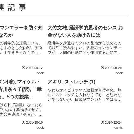
連記事
ーマンエラーを防ぐ知
大竹文雄, 経済学的思考のセンス お
なるか
金がない人を助けるには
の科学的な定義よりも、
経済学を身近なミクロの見地から眺めるの
を中心とした内容。実例
で非常に読みやすい。各種のインセンティ
活用できそうなものも多
ブが、人間の行動にどう作用するかに力点
を置いている。いくつかプロ野球を扱った
話があるが、読み物としては面白いものの
納得しかねる部分がある。"プロ野球におけ
2014-09-12
2006-08-29
る戦力均衡...
book
book
ン(著), マイケル・
アキリ, ストレッチ (1)
古川奈々子(訳), 「幸
やわらかスピリッツの連載が単行本化。無
理にストレッチを入れなくても、と思わな
う」5つの授業
いでもないが、日常系マンガとしては安定
EY
して良い出来。
げられて話題になったら
ていない) 幸福学の紹介。
内容を連想させるが、実
近く、実験的研究の裏付
2015-10-10
2014-12-24
いる。自身の経験と照ら
book
comic
納得度が高い内容。