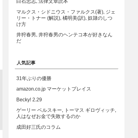
白石忠志, 法律文章読本
マルクス・シドニウス・ファルクス(著), ジェ
リー・トナー (解説), 橘明美(訳), 奴隷のしつ
け方
井狩春男, 井狩春男のヘンテコ本が好きなん
だ
人気記事
31年ぶりの優勝
amazon.co.jp マーケットプレイス
Becky! 2.29
ゲーリー ベルスキー, トーマス ギロヴィッチ,
人はなぜお金で失敗するのか
成田好三氏のコラム