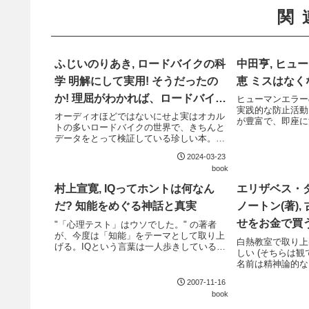
関
ふじいのりあき, ロードバイクの科
中田亨, ヒュ
学 明解にして実用! そうだったの
恵 ミスはなく
か! 理屈がわかれば、ロードバイク
ヒューマンエラー
実践的な防止活動
はさらに面白い
オーディオほどではないにせよ実はオカル
が豊富で、即座に
トの多いロードバイクの世界で、きちんと
い。
データをとって検証している珍しい本。そ
れも論文などの引用ではなく、筆者自ら実
2024-03-23
測しているものが多い。"科学" のタイトル
book
は伊達ではない。
村上宣寛, IQってホントは何なん
エリザベス・ダ
だ? 知能をめぐる神話と真実
ノートン(著), 
せをお金で買
"「心理テスト」はウソでした。" の著者
が、今度は「知能」をテーマとして取り上
HAPPY MON
白熱教室で取り上
げる。IQという言葉は一人歩きしている
しい (そちらは観
が、実はその中身や数字の意味はあまり知
名前は精神論的な
られていない。様々な知能テストは何を計
態は行動経済学に
っているのか、そもそも知能とは何なの
2007-11-16
けもしっかりして
か、その定義...
book
しあわせてみても