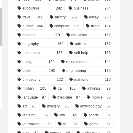
subculture
292
business
284
travel
266
history
257
essay
253
humor
246
computer
226
fiction
184
baseball
179
education
167
biography
158
politics
157
economics
155
self-help
153
design
152
recommended
144
book
140
engineering
135
philosophy
122
mahjong
116
military
105
trail
105
athletics
98
language
97
medicine
97
mobile
86
art
78
mystery
71
anthropology
67
tabletop
66
law
65
sports
61
journalism
58
sf
57
game
57
bike
53
soccer
49
audio-visual
48