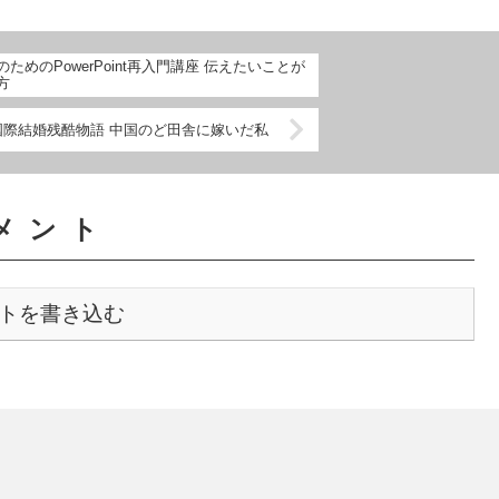
のためのPowerPoint再入門講座 伝えたいことが
方
 国際結婚残酷物語 中国のど田舎に嫁いだ私
メント
トを書き込む