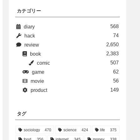
カテゴリー
568
diary
74
hack
2,650
review
2,383
book
507
comic
62
game
56
movie
149
product
タグ
sociology
470
science
424
life
375
food
356
internet
345
money
338