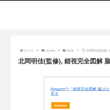
ホーム
review
book
北岡明佳(監修)
北岡明佳(監修), 錯視完全図解
Amazonで「錯視完全図解 脳
見る
Amazon