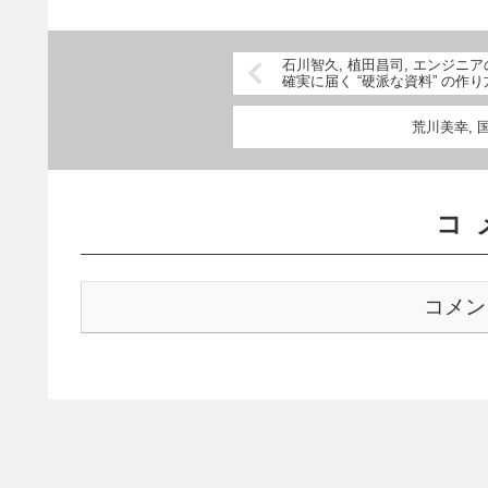
石川智久, 植田昌司, エンジニア
確実に届く “硬派な資料” の作り
荒川美幸,
コ
コメン