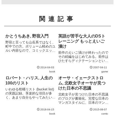
関連記事
かとうちあき, 野宿入門
英語が苦手な大人のDSト
レーニング もっとえいご
野宿と言っても山岳系ではなく、
漬け
町中での方。ボリューム軽めのユ
ルい内容なので、コミックエッセ
前作のえいご漬けが終わったので
イ感覚でどうぞ。
その続編をはじめてみる。前作は
ひたすらディクテーションという
ノリで少し単調すぎるところがあ
2014-04-03
2007-04-11
ったが、今作は飽きさせない工夫
book
game
を感じる手書き文字の癖を登録で
きるのはありがたい。しかしその
ロバート・ハリス, 人生の
オーサ・イェークストロ
弊害か、認識速度と未登録時の
100のリスト
ム, 北欧女子オーサが見つ
認...
けた日本の不思議
いわゆる棺桶リスト (bucket list)
の実践記録。享楽的な項目が多
北欧女子が見つけた日本の不思議
く、あまり自分もやってみたいと
のブログが書籍化。完璧な日本の
思えるようなリストではない。興
マンガスタイルに、日本のマンガ
味を惹かれたのは、貨物船に乗っ
文化へのリスペクトを感じて嬉し
ての読書や世界中を旅しながら生
2018-04-15
2015-08-07
くなる。内容はほのぼの日常エッ
きることくらいか。それでも、棺
book
comic
セイで万人が楽しめる。