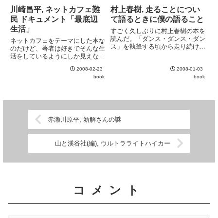
桶リストを作る...
川崎昌平, ネットカフェ難
村上春樹, 走ることについ
民 ドキュメント「最底辺
て語るときに僕の語ること
生活」
すごく久しぶりに村上春樹の本を
読んだ。「ダンス・ダンス・ダン
ネットカフェをテーマにした本な
ス」を執筆する頃から走り続けて
のだけど、著者は好きでそんな生
いるランナーであることはファン
活をしているようにしか見えな
の間では有名だと思うが、その走
い。それなりに学歴も技術も知識
ることにフォーカスした書き下ろ
2008-02-23
2008-01-03
もあり、その気になれば実家にも
しのメモワール。走ることが、小
book
book
戻れる様な立場だからか。"高等
説にどのような影響を与えてき
遊民" という言葉が何となく思い
た...
浮かぶ。
赤瀬川原平, 新解さんの謎
山と溪谷社(編), ウルトラライトハイカー
コメント