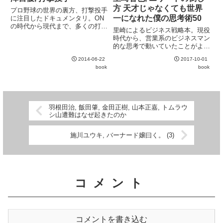
る。インターネットで球場の情
カニクス" の意味する...
方 天才じゃなくても世界
プロ野球の世界の裏方、打撃投手
報...
一になれた僕の思考術50
に注目したドキュメンタリ。ON
の時代から現代まで、多くの打撃
里崎によるビジネス戦略本。現役
投手経験者へのインタビューを重
時代から、営業系のビジネスマン
ねた労作。裏方の目だからこそ見
的な思考で動いていたことがよく
える、名選手たちの意外な側面も
分かる。多分に精神論的ではある
面白い。
2014-06-22
2017-10-01
が、自己啓発本としてみれば良い
book
book
出来。ファンならもちろん買い。
羽根田治, 飯田肇, 金田正樹, 山本正嘉, トムラウ
シ山遭難はなぜ起きたのか
施川ユウキ, バーナード嬢曰く。 (3)
コメント
コメントを書き込む