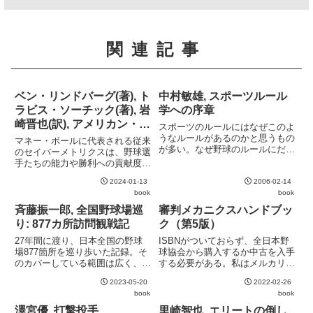
関連記事
ベン・リンドバーグ(著), ト
中村敏雄, スポーツルール
ラビス・ソーチック(著), 岩
学への序章
崎晋也(訳), アメリカン・ベ
スポーツのルールにはなぜこのよ
ースボール革命 データ・
うなルールがあるのかと思うもの
マネー・ボールに代表される従来
が多い。なぜ野球のルールにだけ
テクノロジーが野球の常識
のセイバーメトリクスは、野球選
「勝つことを目的とする」とわざ
手たちの能力や勝利への貢献度を
を変える
わざ明記してあるのか、なぜサッ
正しく評価し、埋もれた才能を低
カーは手を使用してはいけないの
2024-01-13
2006-02-14
コストで発掘することが大きな目
か、なぜ野球やクリケットではプ
book
book
的であった。一方、本書アメリカ
レイヤーからのアピールがない
ン・ベースボール革命は、いかに
斉藤振一郎, 全国野球場巡
審判メカニクスハンドブッ
と...
して優れた選手を育成するかに
り: 877カ所訪問観戦記
ク（第5版）
主...
27年間に渡り、日本全国の野球
ISBNがついておらず、全日本野
場877箇所を巡り歩いた記録。そ
球協会から購入するか中古を入手
のカバーしている範囲は広く、プ
する必要がある。私はメルカリで
ロ野球や高校野球で使用されてい
購入した。送料込みで600円。内
2023-05-20
2022-02-26
る有名球場はもちろんのこと、企
容はだいぶ玄人向きで、基本的な
book
book
業や大学の私設球場や地方の名も
用語の解説もない。"ゴーアウト"
なき球場までもが網羅されてい
などの基礎的な語はおろか、"メ
澤宮優, 打撃投手
里崎智也, エリートの倒し