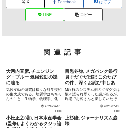
X
Facebook
はてブ
LINE
コピー
関連記事
大河内直彦, チェンジン
目黒冬弥, メガバンク銀行
グ・ブルー 気候変動の謎
員ぐだぐだ日記 このたび
に迫る
の件、深くお詫び申しあげ
ます
気候変動の研究は様々な科学技術
M銀行のシステム側のグダグダは
の集大成である。地質学はもちろ
散々語られ尽くした感があるが、
んのこと、生物学、物理学、化
現場でお客さんと接していた行員
学、あらゆる分野の発見が気候変
たちの手記はまた新鮮。銀行の常
2026-06-10
2023-07-15
動の研究に新たな知見をもたら
識は世間の非常識とはよく言った
book
book
す。観測技術の進歩により新たな
もので、旧態依然としたメガバン
研究が可能となることも多く、新
クの実態を見るとなかなかに気が
小松正之(著), 日本水産学会
上杉隆, ジャーナリズム崩
たな発見により定説が覆り続けて
滅入ってくる。それでもそんな
(監修), よくわかるクジラ論
壊
いる...
銀...