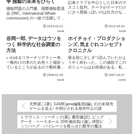
争 捕鯨の未来をひらく
記者クラブを中心とした日本のマ
スコミ批判。テーマがテーマだけ
捕鯨問題の入門書。国際捕鯨委員
に少々愚痴っぽいのは仕方のない
会 (IWC; International Whale
所。ジャーナリズム論としてみる
commission) の一線で活躍してい
と、自身が所属していたニューヨ
る著者だけあり、科学的な調査法
ーク・タイムズや諸外国のやり方
2014-02-21
2012-05-20
から各国の捕鯨の歴史まで、およ
に合わせろというばかりで、その
book
book
そひと通りの基礎が網羅されてい
良し悪しの議論を端折っている
る。一つ難を挙げると、...
谷岡一郎, データはウソを
ホイチョイ・プロダクショ
の...
つく 科学的な社会調査の
ンズ, 気まぐれコンセプト
方法
クロニクル
いわゆるリサーチリテラシー本。
寝る前に少しずつ読んでいたがよ
一般向けの本のため色々と端折っ
うやく終わった。この値段でこの
ているところがあるので教科書的
ボリュームはお得感がある。私の
に使える本ではないが、世の中で
世代と業界からはあまり共感でき
2008-01-20
2007-03-27
行われている社会調査のいい加減
るものではないが、読み物として
book
comic
さを知るには良い本。所々に挿入
は面白い。ただし下ネタが多いの
されるいしいひさいちのマンガも
で、嫌いな向きはご注意を。
いい味を出している。おすすめ。
天野譲二(著), GAMEgene編集部(編), 幻の未発売
ゲームを追え! 今明かされる発売中止の謎
トラヴィス・ソーチック(著), 桑田健(訳), ビッグ
データ・ベースボール 20年連続負け越し球団ピ
ッツバーグ・パイレーツを甦らせた数学の魔法