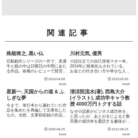
関連記事
殊能将之, 黒い仏
川村元気, 億男
石動戯作シリーズの一作で、美濃
小説仕立ての自己啓発マネー本。
牛と鏡の中は日曜日の中間にあた
2014年に映画化もされている。
る作品。各種のレビューで賛否両
お金との付き合い方や幸せな人生
論となっている理由がよく分か
を考えるヒントが散りばめられて
2014-04-09
2019-05-20
る。ミステリとして成立している
いる。充分なお金を得ることで欲
book
book
かも意見が分かれるところだろ
が奪われてしまう気持ちは良く理
う。
解できる。
星新一, 天国からの道 & ふ
清涼院流水(著), 西島大介
しぎな夢
(イラスト), 成功学キャラ教
授 4000万円トクする話
今まで、単行本から漏れていた作
品を集めたを再編して文庫化した
なぜ小説家がビジネス成功本を、
もの。当然、文庫初収録の作品ば
と思ったが、あとがきによると数
かり。初期の作品や子供向けの作
百冊の成功本を愛読する趣味が高
品などが中心のため最盛期のショ
じて著作に至ったらしい。過去の
ートショートを期待してはいけな
2005-09-25
2012-08-15
成功本に共通するエッセンスを抽
いが、それでも星新一作品がまた
book
book
出して小説仕立てに直した様な内