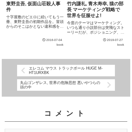
読めるのは信者にとってはうれ
容で、どこかで聞いたことがある
東野圭吾, 仮面山荘殺人事
竹内謙礼, 青木寿幸, 猿の部
し...
ような、それでいて実践できそ
件
長 マーケティング戦略で
う...
世界を征服せよ!
十字屋敷のピエロに続いてもう一
冊、東野圭吾の初期作品を。冒頭
今度のテーマはマーケティング。
からのそこはかとない違和感を小
いつも通り小説部分は突飛なスト
説だからとして無意識にスルーし
ーリーだが、ポジショニング、
ていたが、その隙を見事に突かれ
SWOT分析/TOWS分析、顧客開
た。帯の "本格ミステリーの傑
2016-07-04
2019-07-27
発モデルなどのマーケティングの
作" のコピーには少々納得しかね
book
book
基礎は一通り学べる構成になって
るが、傑作であることには間違...
いるのはお見事。
エレコム マウス トラックボール HUGE M-
HT1URXBK
丸山ゴンザレス, 世界の危険思想 悪いやつらの
頭の中
コメント