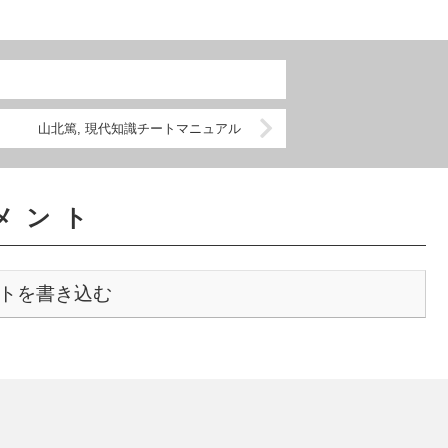
そ...
山北篤, 現代知識チートマニュアル
メント
トを書き込む