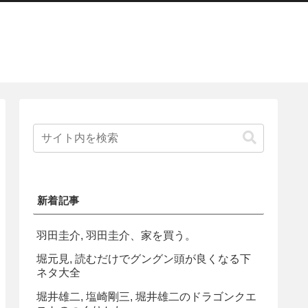
新着記事
羽田圭介, 羽田圭介、家を買う。
堀元見, 読むだけでグングン頭が良くなる下
ネタ大全
堀井雄二, 塩崎剛三, 堀井雄二のドラゴンクエ