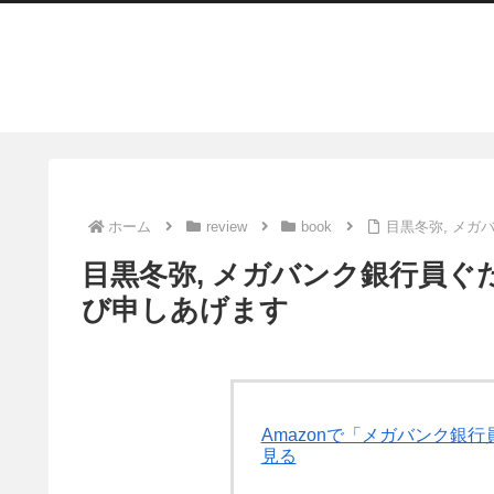
ホーム
review
book
目黒冬弥, メ
目黒冬弥, メガバンク銀行員ぐ
び申しあげます
Amazonで「メガバンク銀
見る