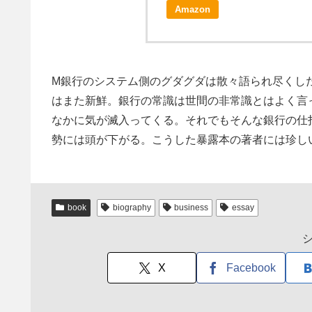
Amazon
M銀行のシステム側のグダグダは散々語られ尽くし
はまた新鮮。銀行の常識は世間の非常識とはよく言
なかに気が滅入ってくる。それでもそんな銀行の仕
勢には頭が下がる。こうした暴露本の著者には珍し
book
biography
business
essay
X
Facebook