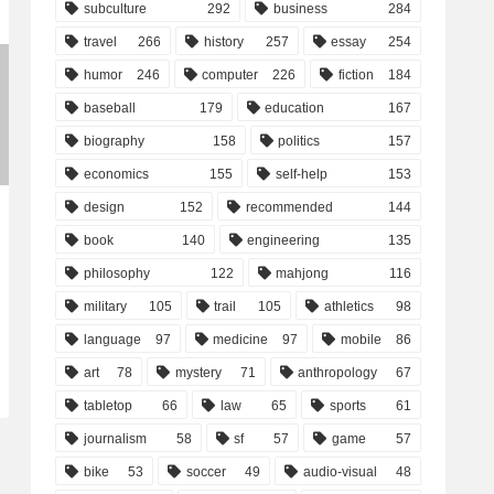
subculture
292
business
284
travel
266
history
257
essay
254
humor
246
computer
226
fiction
184
baseball
179
education
167
biography
158
politics
157
economics
155
self-help
153
design
152
recommended
144
book
140
engineering
135
philosophy
122
mahjong
116
military
105
trail
105
athletics
98
language
97
medicine
97
mobile
86
art
78
mystery
71
anthropology
67
tabletop
66
law
65
sports
61
journalism
58
sf
57
game
57
bike
53
soccer
49
audio-visual
48