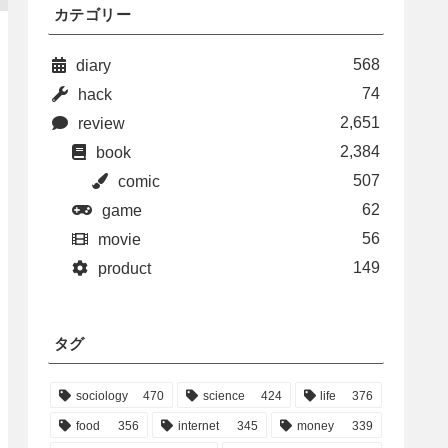
カテゴリー
568
diary
74
hack
2,651
review
2,384
book
507
comic
62
game
56
movie
149
product
タグ
sociology
470
science
424
life
376
food
356
internet
345
money
339