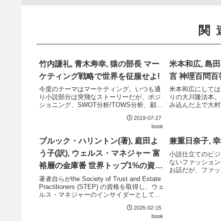
関
竹内謙礼, 青木寿幸, 猿の部長 マー
米本和広, 島
ケティング戦略で世界を征服せよ!
言 神理百問百
今度のテーマはマーケティング。いつも通
米本和広にしては
り小説部分は突飛なストーリーだが、ポジ
りの大川隆法本。
ショニング、SWOT分析/TOWS分析、顧客
み込んだ上で大村
開発モデルなどのマーケティングの基礎は
本職の学者に裏を
2019-07-27
一通り学べる構成になっているのはお見
がとしか言いよう
book
事。
大川隆法の出自か
が過ぎるとは...
ブルック・ハリントン(著), 庭田よ
兼重日奈子, 
う子(訳), ウェルス・マネジャー 富
小説仕立てのビジ
ないファッション
裕層の金庫番 世界トップ1%の資産
お話だが、ファッ
防衛
くの小売店に適用
著者自らがthe Society of Trust and Estate
品の小売店や大規
Practitioners (STEP) の資格を取得し、ウェ
必要だとは思う。
ルス・マネジャーのインサイダーとして同
業者たちへのインタビューを行っている。
2026-02-15
こうした同業のよしみを活かし...
book