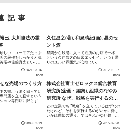
連記事
田裕巳, 大川隆法の霊
久住昌之(著), 和泉晴紀(画), 昼のセ
答
ント酒
珍しい、ユーモアたっぷ
昼間から銭湯に入って近所のお店で一杯、
氏の著作をしっかりと読
という久住昌之の日常エッセイ。いつも通
英昭や佐伯真光といった
りのユルい雰囲気が心地よい。
取ってのツッコミはさす
2021-03-16
2012-10-27
がない。島田裕巳による
book
book
らの心理分析は少々邪推
幸せな売場のつくり方
株式会社富士ゼロックス総合教育
研究所(企画・編集), 組織のなやみ
ネス書。うまく回ってい
専門店を立て直すという
研究所 なぜ、戦略を実行するのは
ション専門店に限らず多
むずかしい?
できそう。ただし、日用
どの企業でも "戦略" を立てているはずなの
模店はまた違う方法論が
だけれど、それを実行するのがいかに難し
いかは周知の通り。ではそれがなぜ難しい
のかを深掘りしたのが本書。世の中に "戦
2009-02-19
2015-02-28
略" の立て方を解説する本は多いが、その
book
book
実行の難しさを論じた本は意外に少ない。