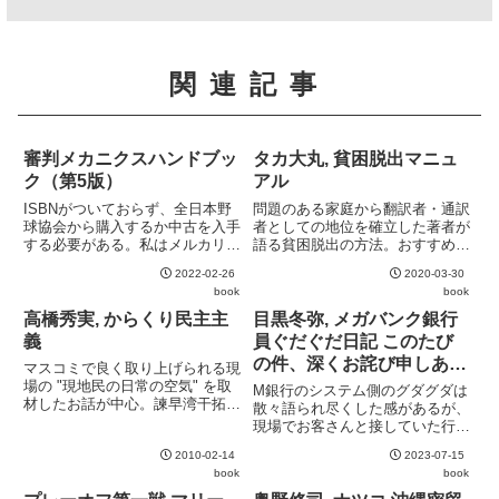
関連記事
審判メカニクスハンドブッ
タカ大丸, 貧困脱出マニュ
ク（第5版）
アル
ISBNがついておらず、全日本野
問題のある家庭から翻訳者・通訳
球協会から購入するか中古を入手
者としての地位を確立した著者が
する必要がある。私はメルカリで
語る貧困脱出の方法。おすすめの
購入した。送料込みで600円。内
職業として競輪・競艇や相撲を挙
2022-02-26
2020-03-30
容はだいぶ玄人向きで、基本的な
げているのは突飛に感じるが、参
book
book
用語の解説もない。"ゴーアウト"
入障壁が低く収入が高いスポーツ
などの基礎的な語はおろか、"メ
というとこのあたりになるのだろ
高橋秀実, からくり民主主
目黒冬弥, メガバンク銀行
カニクス" の意味する...
う。二世が比較的多い点もそれ
義
員ぐだぐだ日記 このたび
を...
の件、深くお詫び申しあげ
マスコミで良く取り上げられる現
ます
場の "現地民の日常の空気" を取
M銀行のシステム側のグダグダは
材したお話が中心。諫早湾干拓、
散々語られ尽くした感があるが、
上九一色村、沖縄米軍基地、若狭
現場でお客さんと接していた行員
湾原発、富士青木ヶ原樹海などマ
たちの手記はまた新鮮。銀行の常
スコミ報道を見ていると大騒動に
2010-02-14
2023-07-15
識は世間の非常識とはよく言った
感じられる場所でも、現地に行っ
book
book
もので、旧態依然としたメガバン
てみると案外醒めているとい...
クの実態を見るとなかなかに気が