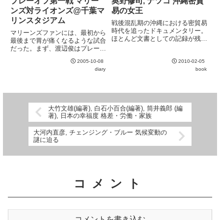
プレーオフ第一戦 マリー
奥野修司, ナツコ 沖縄密貿
滅入ってくる。それでもそんな
ンズ対ライオンズ@千葉マ
易の女王
銀...
リンスタジアム
戦後混乱期の沖縄における密貿易
時代を追ったドキュメンタリー。
マリーンズファンには、最初から
ほとんど文書としての記録が残っ
最後まで胃が痛くなるような試合
ていない中、数少ない存命の関係
だった。まず、渡辺俊はプレーオ
者への取材でここまで調べ上げた
フ直後の初球を栗山にライトスタ
のは素直に脱帽。タイトルにもな
2005-10-08
2010-02-05
ンドに運ばれる。その後も、一死
っている、密貿易の中心人物の一
diary
book
もとれないまま連打を浴び、無死
人であった金城夏子という人物
一二塁のピンチを招く。スタジア
が...
ムに嫌な空気が流れるが、そこ
は...
大竹文雄(編著), 白石小百合(編著), 筒井義郎 (編
著), 日本の幸福度 格差・労働・家族
大河内直彦, チェンジング・ブルー 気候変動の
謎に迫る
コメント
コメントを書き込む