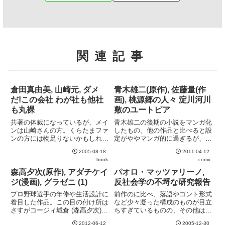
関連記事
倉田真由美, 山崎元, ダメ
青木雄二(原作), 佐藤量(作
だ!この会社 わが社も他社
画), 桃源郷の人々 淀川河川
も丸裸
敷のユートピア
共著の体裁になっているが、メイ
青木雄二の後期の小説をマンガ化
ンは山崎さんの方。くらたまファ
したもの。他の作品と比べると設
ンの方には物足りないかもしれな
定がややマンガ的に過ぎるが、デ
い。ダメ会社を身も蓋もなく斬り
ィティールの書き込みがそれを感
2005-08-18
2011-04-12
まくる。実に痛快。就職活動中の
じさせない。資本主義社会の否定
book
comic
学生さんに是非読んでもらいた
など、青木雄二の思想が強く出て
い。事例は金融業界中心だが、他
いるのも見逃せないところ。
森高夕次(原作), アダチケイ
パオロ・マッツァリーノ,
の業界にも当てはまる処世術やノ
ジ(漫画), グラゼニ (1)
反社会学の不埒な研究報告
ウ...
プロ野球選手の年俸や生活設計に
前作のに比べ、落語やコント形式
着目した作品。この目の付け所は
など少々凝った構成のものが目立
さすがコージィ城倉 (森高夕次)
ちすぎているものの、その他は相
。中継ぎ投手を主役に据えたのも
変わらずの軽妙な文体がすばらし
2012-06-12
2005-12-30