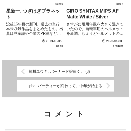
見事で、試合の勝ち負けよりもチ
い。ネタも、真面目と不真面目の
comic
book
ーム内での自身の危うい立場を気
バランス感覚が見事。特にGDP
にせざるを得ない事情もよく伝わ
のいい加減さへのツッコミは的確
星新一, つぎはぎプラネッ
GIRO SYNTAX MIPS AF
ってくる。
で、お勧め。
ト
Matte White / Silver
没後16年目の新刊。過去の単行
さすがに耐用年数を大きく過ぎて
本未収録作品をまとめたもの。出
いたので、自転車用のヘルメット
典は児童誌や企業のPR誌など
を新調。ちょうどヘルメットの努
様々で、比較的初期の作品が多
力義務化のタイミングに重なって
2013-10-05
2023-04-08
い。テーマも品質も大きくバラつ
しまったためか、一部のモデルは
book
product
きがある。星新一の作品とも思え
品薄傾向。MIPS対応でAsian Fit
ないようなものも混ざっているの
を選ぼうとするとあまり選択肢が
で、あまり期待し過ぎると裏切ら
なく、ほぼGIRO...
れる...
施川ユウキ, バーナード嬢曰く。 (8)
pha, パーティーが終わって、中年が始まる
コメント