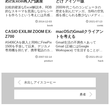
めのExcel再入門講座
どけ アイゾー版
JR...
比較的硬派なExcel解説本。RDB
2000年代ごろのコンピュータの
的なスキーマを意識しながらシー
歴史を刻んだマンガ。当時の空気
トを作ろうという考えには共感で
感を感じられる数少ないメディア
きるが、ある程度RDBを理解し
だと思う。各ページに掲載年月が
2014-12-03
2021-07-13
ている人にとっては目新しい情報
書かれているのも親切。タイトル
book
comic
は少なく、RDBを知らない人に
通りApple製品のネタが中心だ
とっては敷居が高い様に感じる。
が、Orkut、mixi、Movable Type
CASIO EXILIM ZOOM EX-
macOSのGmailクライアン
などそ...
Z700
トを考える
A5406CAを購入と同時にFinePix
Gmail生活の不満色々あって
1500を手放して以来、デジカメ
Gmail (正確にはGoogle
専用機を持たず、携帯電話のカメ
Workspace) で生活することが増
ラだけで生活してきた。買っても
えてきた。Web版のインタフェー
2007-02-14
2021-05-12
良かったのだが、持ち歩くものを
スでも十分に使えるのだが、使い
product
hack
あまり増やしたくない充電が必要
込んでいくと痒いところに手が届
な機器が増えるのは管理が面倒記
かない細かな欠点が目につくよう
録用とblog...
になってきた...
水出しアイスコーヒー
勇者