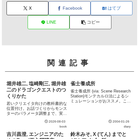
X
Facebook
はてブ
LINE
コピー
関連記事
堀井雄二, 塩崎剛三, 堀井雄
雀士養成所
二のドラゴンクエストのつ
雀士養成所 (via: Scene Research
くりかた
Station)モンテカルロ法によるシ
ミュレーションがおススメ。この
若いクリエイタ向けの教科書的な
辺の方向性はcomjong.comに近い
位置付け。お話づくりからモンス
と思う。
ターのパラメータ調整まで、実践
的な内容が多い。シナリオの改版
2026-08-03
2004-01-26
履歴も読んでいるだけで楽しい。
book
diary
ドラクエの開発裏話的な内容を期
待して読むと裏切られるかもしれ
吉川昌澄, エンジニアのた
鈴木みそ, X (てん) までと
ないが、ゲームづくり、特に