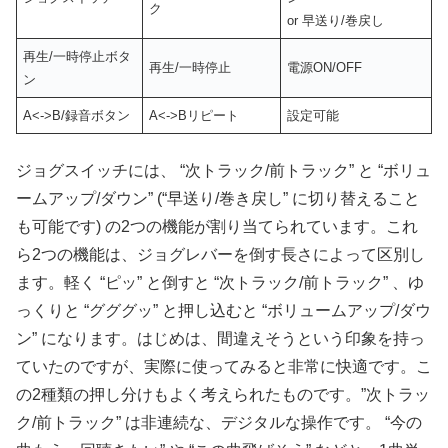
ク
or 早送り/巻戻し
再生/一時停止ボタ
再生/一時停止
電源ON/OFF
ン
A<->B/録音ボタン
A<->Bリピート
設定可能
ジョグスイッチには、 “次トラック/前トラック” と “ボリュ
ームアップ/ダウン” (“早送り/巻き戻し” に切り替えること
も可能です) の2つの機能が割り当てられています。これ
ら2つの機能は、ジョグレバーを倒す長さによって区別し
ます。軽く “ピッ” と倒すと “次トラック/前トラック” 、ゆ
っくりと “グググッ” と押し込むと “ボリュームアップ/ダウ
ン” になります。はじめは、間違えそうという印象を持っ
ていたのですが、実際に使ってみると非常に快適です。こ
の2種類の押し分けもよく考えられたものです。”次トラッ
ク/前トラック” は非連続な、デジタルな操作です。 “今の