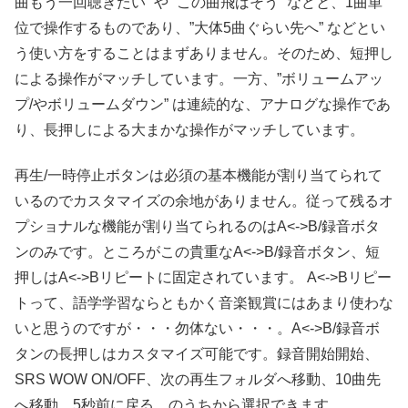
曲もう一回聴きたい” や “この曲飛ばそう” などと、1曲単
位で操作するものであり、”大体5曲ぐらい先へ” などとい
う使い方をすることはまずありません。そのため、短押し
による操作がマッチしています。一方、”ボリュームアッ
プ/やボリュームダウン” は連続的な、アナログな操作であ
り、長押しによる大まかな操作がマッチしています。
再生/一時停止ボタンは必須の基本機能が割り当てられて
いるのでカスタマイズの余地がありません。従って残るオ
プショナルな機能が割り当てられるのはA<->B/録音ボタ
ンのみです。ところがこの貴重なA<->B/録音ボタン、短
押しはA<->Bリピートに固定されています。 A<->Bリピー
トって、語学学習ならともかく音楽観賞にはあまり使わな
いと思うのですが・・・勿体ない・・・。A<->B/録音ボ
タンの長押しはカスタマイズ可能です。録音開始開始、
SRS WOW ON/OFF、次の再生フォルダへ移動、10曲先
へ移動、5秒前に戻る、のうちから選択できます。