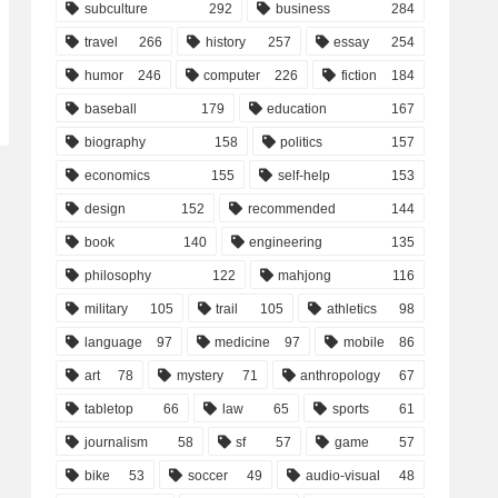
subculture
292
business
284
travel
266
history
257
essay
254
humor
246
computer
226
fiction
184
baseball
179
education
167
biography
158
politics
157
economics
155
self-help
153
design
152
recommended
144
book
140
engineering
135
philosophy
122
mahjong
116
military
105
trail
105
athletics
98
language
97
medicine
97
mobile
86
art
78
mystery
71
anthropology
67
tabletop
66
law
65
sports
61
journalism
58
sf
57
game
57
bike
53
soccer
49
audio-visual
48