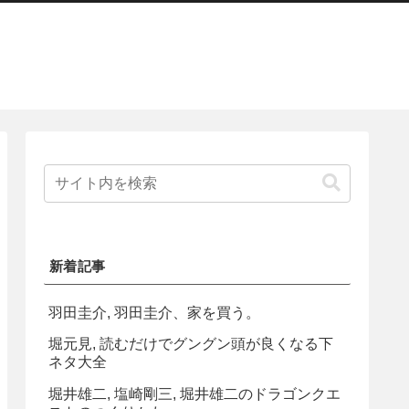
新着記事
羽田圭介, 羽田圭介、家を買う。
堀元見, 読むだけでグングン頭が良くなる下
ネタ大全
堀井雄二, 塩崎剛三, 堀井雄二のドラゴンクエ