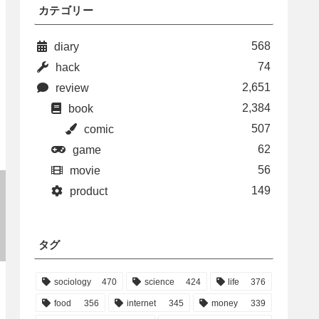
カテゴリー
568
diary
74
hack
2,651
review
2,384
book
507
comic
62
game
56
movie
149
product
タグ
sociology
470
science
424
life
376
food
356
internet
345
money
339