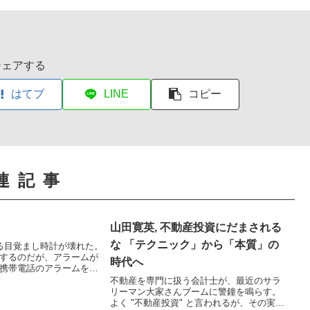
シェアする
はてブ
LINE
コピー
連記事
山田寛英, 不動産投資にだまされる
な 「テクニック」から「本質」の
る目覚まし時計が壊れた。
するのだが、アラームが
時代へ
携帯電話のアラームをメ
り、この目覚まし時計は
不動産を専門に扱う会計士が、最近のサラ
ン目覚ましとして使用し
リーマン大家さんブームに警鐘を鳴らす。
、万一携帯電話のアラー
よく "不動産投資" と言われるが、その実態