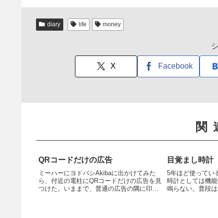
diary
life
money
X
Facebook
関
QRコードだけの広告
目覚まし時計
ミーハーにヨドバシAkibaに出かけてみた
5年ほど使ってい
ら、付近の電柱にQRコードだけの広告を見
時計としては機能
つけた。いままで、普通の広告の隅に印刷
鳴らない。普段は
されているQRコードは読み取ったことがな
インに使用してお
かったが、QRコードだけとなるとちょっと
本当のデッドライ
気になる。向こうの思う壺だが。
ていた。要するに