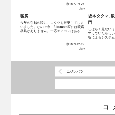
ムが鳴らな...
2005-09-23
diary
暖房
坂本タクマ, 
門
今年の引越の際に、コタツを破棄してしま
いました。なので今、fukumoto家には暖房
しばらく見ないう
器具がありません。一応エアコンはあるけ
マっていたらしい
ど、あんまりきかないし。そんなサバイバ
析によるシステム
ル生活の中、最近は冷え込む日が続いてい
るらしい (TOPI
るので、 暖房器具を調達してみました。お
2003-12-15
テムの詳細は説明
ぉ...
diary
元々自分はファンダ
エジンバラ
コ