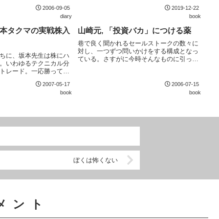
は不動産賃貸業の起業。商売である以上、
2006-09-05
2019-12-22
完璧な必勝法などなく、法律や制度、社会
diary
book
の変化に敏感な人でないと勝ち目はない。
不動産...
坂本タクマの実戦株入
山崎元, 「投資バカ」につける薬
巷で良く聞かれるセールストークの数々に
対し、一つずつ問いかけをする構成となっ
ちに、坂本先生は株にハ
ている。さすがに今時そんなものに引っか
。いわゆるテクニカル分
かる人は少ないだろう、というものも多
トレード。一応勝ってい
い。しかしながら、「長期投資をすればリ
Xには負けているが) 。シス
スクを減らせるので、大きくリスクをとれ
2007-05-17
2006-07-15
されないので (それに
ます」、「ドル...
book
book
メンタルズ分析派だ) ...
ぼくは怖くない
メント