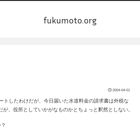
fukumoto.org
2004-04-01
スタートしたわけだが、今日届いた水道料金の請求書は外税な
だが、役所としていかがなものかとちょっと釈然としない。
か？